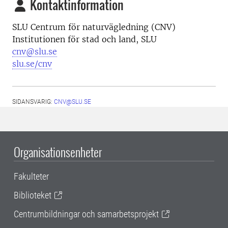
Kontaktinformation
SLU Centrum för naturvägledning (CNV)
Institutionen för stad och land, SLU
cnv@slu.se
slu.se/cnv
SIDANSVARIG:
CNV@SLU.SE
Organisationsenheter
Fakulteter
Biblioteket
Centrumbildningar och samarbetsprojekt