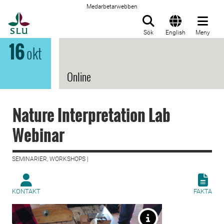
Medarbetarwebben
Till startsida
Sök
English
Meny
16
okt
Online
Nature Interpretation Lab
Webinar
SEMINARIER, WORKSHOPS |
KONTAKT
FAKTA