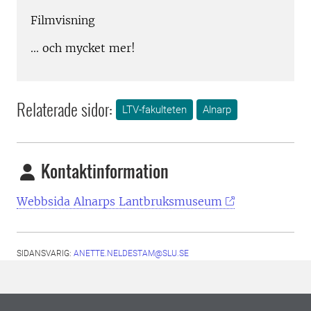
Filmvisning
... och mycket mer!
Relaterade sidor:
LTV-fakulteten
Alnarp
Kontaktinformation
Webbsida Alnarps Lantbruksmuseum
SIDANSVARIG:
ANETTE.NELDESTAM@SLU.SE