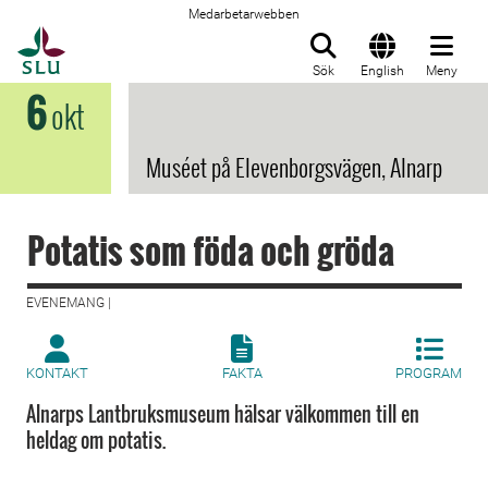
Medarbetarwebben
Till startsida
Sök
English
Meny
6
okt
Muséet på Elevenborgsvägen, Alnarp
Potatis som föda och gröda
EVENEMANG |
KONTAKT
FAKTA
PROGRAM
Alnarps Lantbruksmuseum hälsar välkommen till en
heldag om potatis.