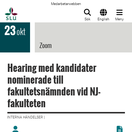
Medarbetarwebben
Till startsida
Sök
English
Meny
23
okt
Zoom
Hearing med kandidater
nominerade till
fakultetsnämnden vid NJ-
fakulteten
INTERNA HÄNDELSER |