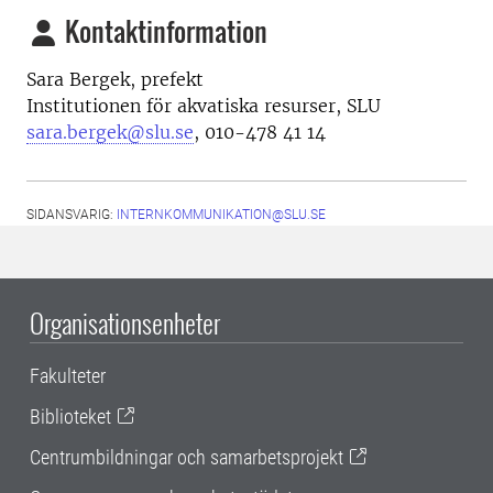
Kontaktinformation
Sara Bergek,
prefekt
Institutionen för akvatiska resurser, SLU
sara.bergek@slu.se
, 010-478 41 14
SIDANSVARIG:
INTERNKOMMUNIKATION@SLU.SE
Organisationsenheter
Fakulteter
Biblioteket
Centrumbildningar och samarbetsprojekt