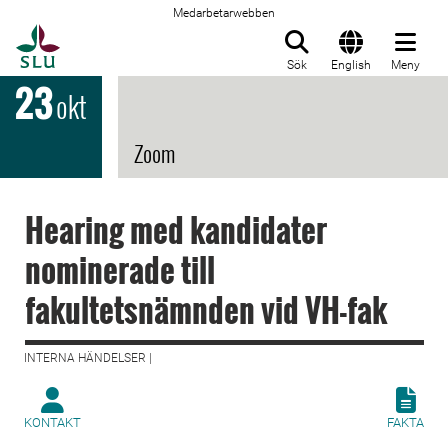
Medarbetarwebben
Till startsida
Sök
English
Meny
23
okt
Zoom
Hearing med kandidater
nominerade till
fakultetsnämnden vid VH-fak
INTERNA HÄNDELSER |
KONTAKT
FAKTA