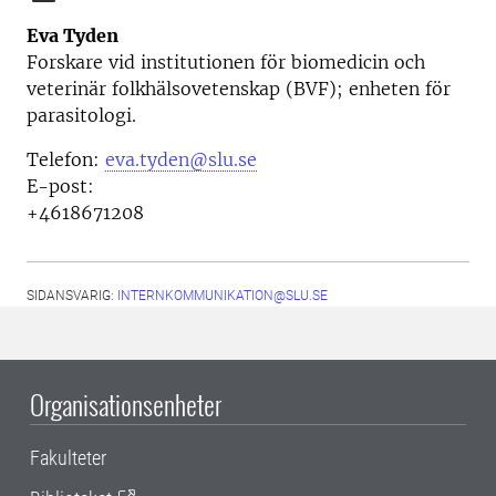
Eva Tyden
Forskare vid i
nstitutionen för biomedicin och
veterinär folkhälsovetenskap (BVF); enheten för
parasitologi.
Telefon:
eva.tyden@slu.se
E-post:
+4618671208
SIDANSVARIG:
INTERNKOMMUNIKATION@SLU.SE
Organisationsenheter
Fakulteter