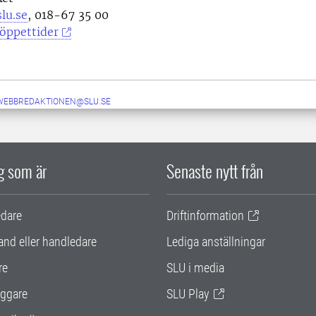
lu.se
, 018-67 35 00
öppettider
-WEBBREDAKTIONEN@SLU.SE
ig som är
Senaste nytt från
edare
Driftinformation
and eller handledare
Lediga anställningar
re
SLU i media
ggare
SLU Play