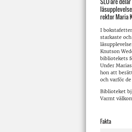
SLU:are delar
läsupplevelser
rektor Maria 
I
bokst
afette
starkaste och
läsupplevelse
Knutson Wede
bibliotekets
f
Under Marias
hon att berät
och varför de
Biblioteket b
Varmt välko
Fakta