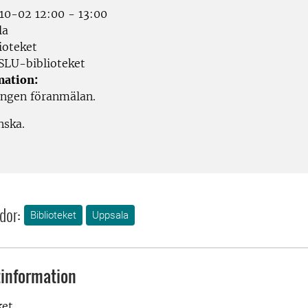
0-02 12:00 - 13:00
la
ioteket
SLU-biblioteket
mation:
Ingen föranmälan.
nska.
dor:
Biblioteket
Uppsala
information
ket