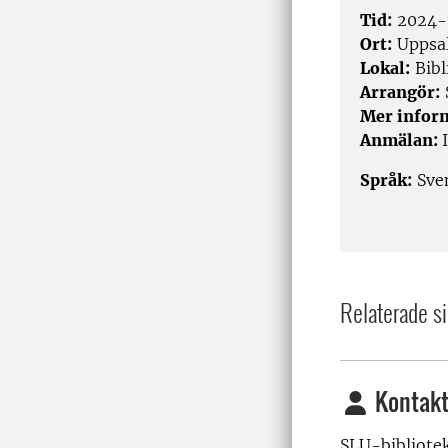
Tid:
2024-1
Ort:
Uppsa
Lokal:
Bibl
Arrangör:
Mer infor
Anmälan:
Språk:
Sve
Relaterade si
Kontakt
SLU-bibliote