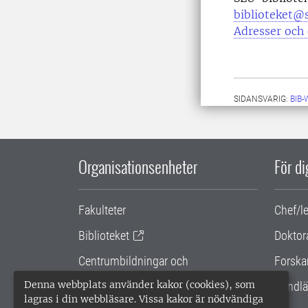
biblioteket@s
Adresser och 
SIDANSVARIG:
BIB
Organisationsenheter
För d
Fakulteter
Chef/l
Biblioteket
Doktor
Centrumbildningar och
Forska
samarbetsprojekt
Denna webbplats använder kakor (cookies), som
Handlä
lagras i din webbläsare. Vissa kakor är nödvändiga
Gemensamma verksamhetsstödet