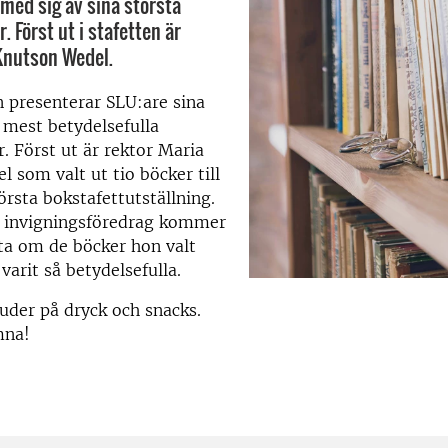
 med sig av sina största
. Först ut i stafetten är
Knutson Wedel.
n presenterar
SLU:are sina
 mest betydelsefulla
r.
Först ut är rektor Maria
l som valt ut tio böcker
till
örsta bokstafettutställning.
 invigningsföredrag kommer
ta om de böcker hon valt
 varit
så
betydelsefulla.
juder på dryck och snacks.
mna!