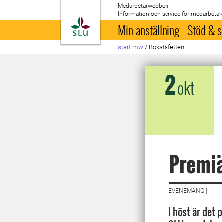
Medarbetarwebben
Information och service för medarbetar
Till startsida
Min anställning
Stöd & s
start mw
/
Bokstafetten
2
okt
Premiä
EVENEMANG |
I höst är det 