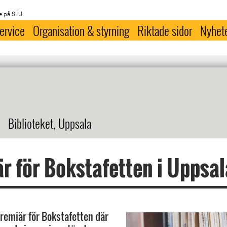
e på SLU
ervice
Organisation & styrning
Riktade sidor
Nyhet
Biblioteket, Uppsala
r för Bokstafetten i Uppsal
premiär för Bokstafetten där