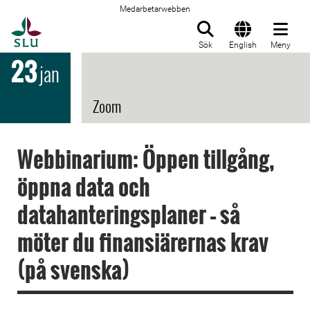
Medarbetarwebben
Till startsida
Sök
English
Meny
23
jan
Zoom
Webbinarium: Öppen tillgång,
öppna data och
datahanteringsplaner – så
möter du finansiärernas krav
(på svenska)