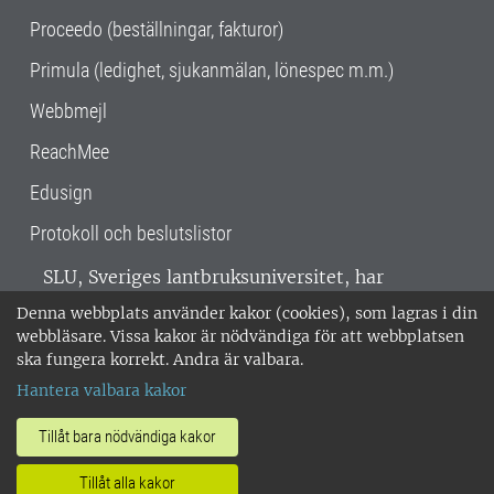
Proceedo (beställningar, fakturor)
Primula (ledighet, sjukanmälan, lönespec m.m.)
Webbmejl
ReachMee
Edusign
Protokoll och beslutslistor
SLU, Sveriges lantbruksuniversitet, har
verksamhet över hela Sverige. Huvudorter är
Denna webbplats använder kakor (cookies), som lagras i din
Alnarp, Uppsala och Umeå.
SLU är
webbläsare. Vissa kakor är nödvändiga för att webbplatsen
miljöcertifierat enligt ISO 14001. •
Telefon:
ska fungera korrekt. Andra är valbara.
018-67 10 00 • Org nr: 202100-2817 •
Om
Hantera valbara kakor
medarbetarwebben
•
SLU:s fakturaadress
•
Om SLU:s webbplatser
•
Vid KRIS
Tillåt bara nödvändiga kakor
•
Hantera kakor
•
Behandling av
Tillåt alla kakor
personuppgifter