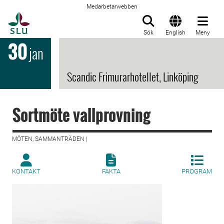
Medarbetarwebben
Till startsida
Sök
English
Meny
30
jan
Scandic Frimurarhotellet, Linköping
Sortmöte vallprovning
MÖTEN, SAMMANTRÄDEN |
KONTAKT
FAKTA
PROGRAM