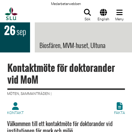
Medarbetarwebben
Till startsida
Sök
English
Meny
26
sep
Biosfären, MVM-huset, Ultuna
Kontaktmöte för doktorander
vid MoM
MÖTEN, SAMMANTRÄDEN |
KONTAKT
FAKTA
Välkommen till ett kontaktmöte för doktorander vid
institutionen för mark och miljö.