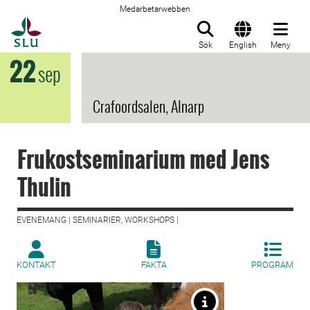
Medarbetarwebben
Till startsida
Sök
English
Meny
22
sep
Crafoordsalen, Alnarp
Frukostseminarium med Jens
Thulin
EVENEMANG | SEMINARIER, WORKSHOPS |
KONTAKT
FAKTA
PROGRAM