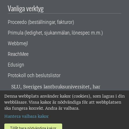
Vanliga verktyg
Proceedo (beställningar, fakturor)
Primula (ledighet, sjukanmälan, lönespec m.m.)
Webbmejl
ReachMee
Edusign
Protokoll och beslutslistor
SLU, Sveriges lantbruksuniversitet, har
verksamhet över hela Sverige. Huvudorter är
Denna webbplats använder kakor (cookies), som lagras i din
Alnarp, Uppsala och Umeå.
SLU är
webbläsare. Vissa kakor är nödvändiga för att webbplatsen
miljöcertifierat enligt ISO 14001. •
Telefon:
ska fungera korrekt. Andra är valbara.
018-67 10 00 • Org nr: 202100-2817 •
Om
Hantera valbara kakor
medarbetarwebben
•
SLU:s fakturaadress
•
Om SLU:s webbplatser
•
Vid KRIS
Tillåt bara nödvändiga kakor