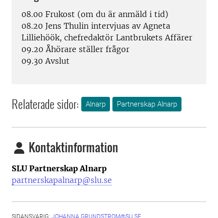
08.00 Frukost (om du är anmäld i tid)
08.20 Jens Thulin intervjuas av Agneta
Lilliehöök, chefredaktör Lantbrukets Affärer
09.20 Åhörare ställer frågor
09.30 Avslut
Relaterade sidor:
Alnarp
Partnerskap Alnarp
Kontaktinformation
SLU Partnerskap Alnarp
partnerskapalnarp@slu.se
SIDANSVARIG:
JOHANNA.GRUNDSTROM@SU.SE