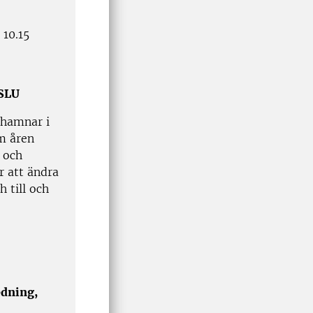
 10.15
 SLU
 hamnar i
om åren
, och
r att ändra
 till och
edning,