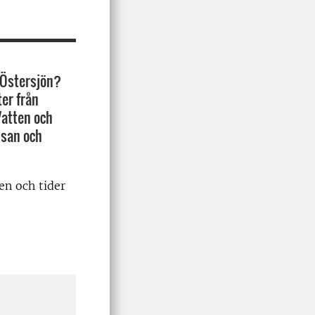
 Östersjön?
ter från
Vatten och
lsan och
en och tider