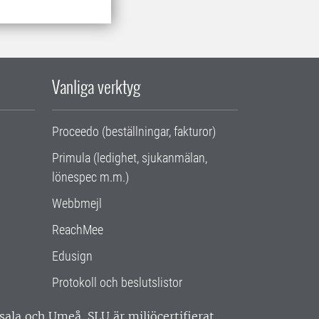
Vanliga verktyg
Proceedo (beställningar, fakturor)
Primula (ledighet, sjukanmälan,
lönespec m.m.)
Webbmejl
ReachMee
Edusign
Protokoll och beslutslistor
ppsala och Umeå.
SLU är miljöcertifierat