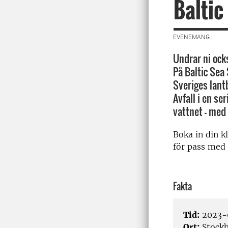
Baltic
EVENEMANG |
Undrar ni ock
På Baltic Sea 
Sveriges lant
Avfall i en s
vattnet – med
Boka in din k
för pass med
Fakta
Tid:
2023-
Ort:
Stock