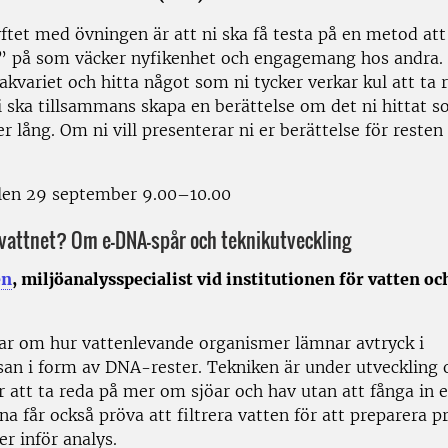
ftet med övningen är att ni ska få testa på en metod att
” på som väcker nyfikenhet och engagemang hos andra.
 akvariet och hitta något som ni tycker verkar kul att ta 
 ska tillsammans skapa en berättelse om det ni hittat s
 lång. Om ni vill presenterar ni er berättelse för resten
len 29 september 9.00–10.00
 vattnet? Om e-DNA-spår och teknikutveckling
én
, miljöanalysspecialist vid institutionen för vatten oc
tar om hur vattenlevande organismer lämnar avtryck i
an i form av DNA-rester. Tekniken är under utveckling 
r att ta reda på mer om sjöar och hav utan att fånga in 
rna får också pröva att filtrera vatten för att preparera p
er inför analys.