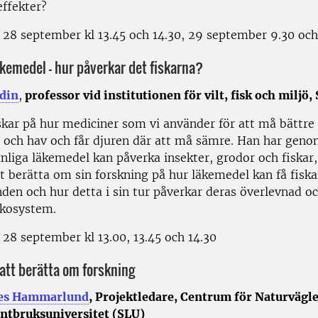
effekter?
 28 september kl 13.45 och 14.30, 29 september 9.30 och
läkemedel – hur påverkar det fiskarna?
din
,
p
rofessor vid institutionen för vilt, fisk och miljö,
kar på hur mediciner som vi använder för att må bättre
ar och hav och får djuren där att må sämre. Han har gen
anliga läkemedel kan påverka insekter, grodor och fiskar
 berätta om sin forskning på hur läkemedel kan få fiska
den och hur detta i sin tur påverkar deras överlevnad och
kosystem.
 28 september kl 13.00, 13.45 och 14.30
 att berätta om forskning
nes Hammarlund
, Projektledare, Centrum för Naturvägl
antbruksuniversitet (SLU)