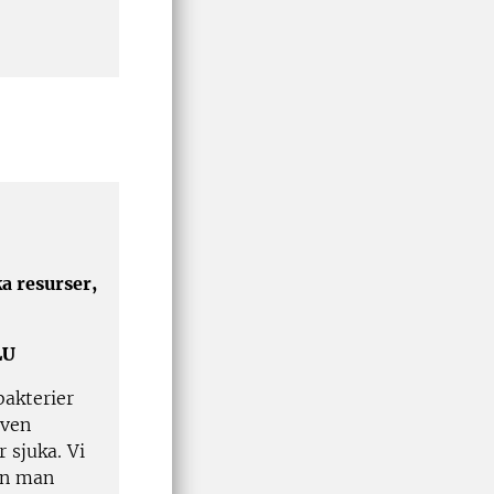
ka resurser,
LU
bakterier
även
 sjuka. Vi
kan man