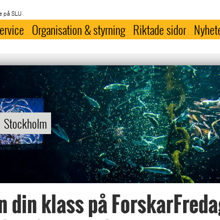
e på SLU
ervice
Organisation & styrning
Riktade sidor
Nyhet
Stockholm
n din klass på ForskarFreda