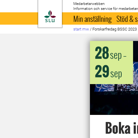
Medarbetarwebben
Information och service för medarbetar
Till startsida
Min anställning
Stöd & s
start mw
/
Forskarfredag BSSC 2023
28
sep
–
29
sep
Boka i