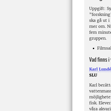
Uppgift: Sy
”forskning
ska gå ut i
mer om. Ni
fem minuter
gruppen.
Filmsa
Vad finns i
Karl Lund
SLU
Karl berät
vattenmass
möjlighete
fisk. Eleve
våra akvari