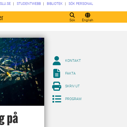
SLU.SE
STUDENTWEBB
BIBLIOTEK
SÖK PERSONAL
er
Sök
English
KONTAKT
FAKTA
SKRIV UT
PROGRAM
g på