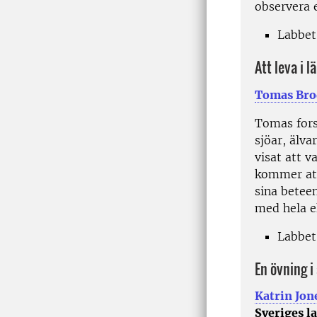
observera 
Labbet
Att leva i 
Tomas Bro
Tomas fors
sjöar, älv
visat att v
kommer att
sina beteen
med hela e
Labbet
En övning i
Katrin Jo
Sveriges l