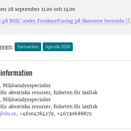
len 28 september 11.00 och 13.00
ss på BSSC under ForskareFredag på Skansens hemsida
.
mnen:
Samverkan
Agenda 2030
information
,
Miljöanalysspecialist
 för akvatiska resurser, Enheten för laxfisk
,
Miljöanalysspecialist
 för akvatiska resurser, Enheten för laxfisk
@slu.se
,
+46104784279, +46730688872