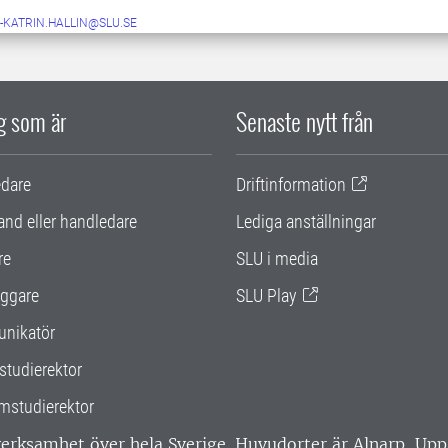
-KATRIN.HALLIN@SLU.SE
ig som är
Senaste nytt från
edare
Driftinformation
and eller handledare
Lediga anställningar
re
SLU i media
ggare
SLU Play
nikatör
studierektor
mstudierektor
 verksamhet över hela Sverige. Huvudorter är Alnarp, U