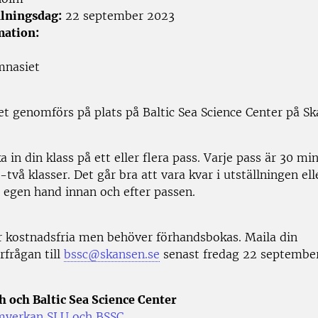
lningsdag:
22 september 2023
mation:
mnasiet
 genomförs på plats på Baltic Sea Science Center på Sk
 in din klass på ett eller flera pass. Varje pass är 30 mi
vå klasser. Det går bra att vara kvar i utställningen ell
 egen hand innan och efter passen.
är kostnadsfria men behöver förhandsbokas. Maila din
rfrågan till
bssc@skansen.se
senast fredag 22 september.
 och Baltic Sea Science Center
mverkan SLU och BSSC
.