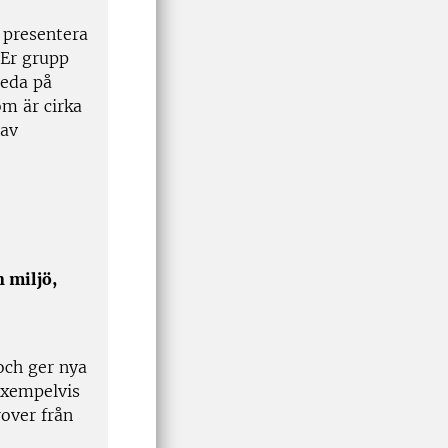
 presentera
 Er grupp
reda på
om är cirka
 av
h miljö,
och ger nya
exempelvis
rover från