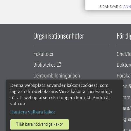
SIDANSVARIG:
ANN
Organisationsenheter
För d
Fakulteter
Chef/l
Biblioteket
Doktor
Centrumbildningar och
Forska
samarbetsprojekt
Denna webbplats använder kakor (cookies), som
Handlä
lagras i din webbläsare. Vissa kakor är nödvändiga
Gemensamma verksamhetsstödet
Kommu
för att webbplatsen ska fungera korrekt. Andra är
valbara.
SLU Holding
Lärare/
Hantera valbara kakor
Progra
Tillåt bara nödvändiga kakor
SLU, Sveriges lantbruksuniversitet, har