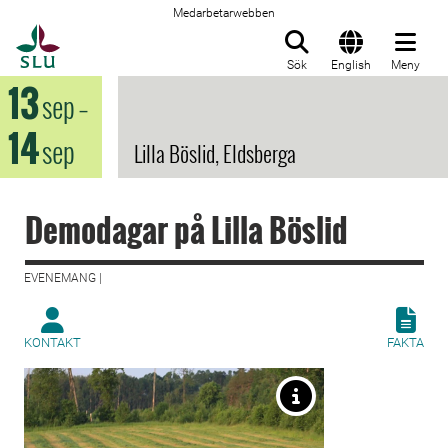
Medarbetarwebben
Till startsida
Sök
English
Meny
13
sep
–
14
sep
Lilla Böslid, Eldsberga
Demodagar på Lilla Böslid
EVENEMANG |
KONTAKT
FAKTA