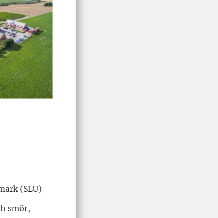
dmark (SLU)
ch smör,