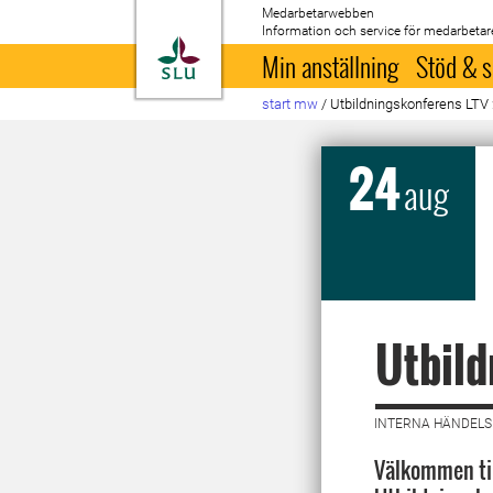
Medarbetarwebben
Information och service för medarbetar
Till startsida
Min anställning
Stöd & s
start mw
/
Utbildningskonferens LTV
24
aug
Utbil
INTERNA HÄNDELSE
Välkommen til