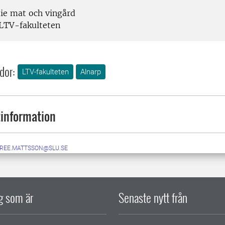
ie mat och vingård
LTV-fakulteten
dor:
LTV-fakulteten
Alnarp
information
IREE.MATTSSON@SLU.SE
ig som är
Senaste nytt från