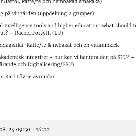
en/lättöl, kaffe/te och hembakad småkaka)
ng på vingården (uppdelning 2 grupper)
ial Intelligence tools and higher education: what should 
out? – Rachel Forsyth (LU)
ddagsfika: Kaffe/te & nybakat och en vitaminkick
akademisk integritet - hur kan vi hantera den på SLU? –
ärande och Digitalisering/EPU)
n Karl Lövrie avrundar
8-24 09:30 - 16:00