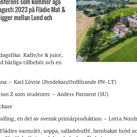
onferens som kommer äga
gusti 2023 på Flädie Mat &
ligger mellan Lund och
agsfika: Kaffe/te & juice,
 härliga tillbehör och en
na – Karl Lövrie (Prodekan/Ordförande PN-LT)
tion Z som studenter – Anders Parment (SU)
ckare
vodling, en del av svensk primärproduktion – Lotta Nor
Flädies varmrätt, soppa, salladsbuffé, hembakat bröd o