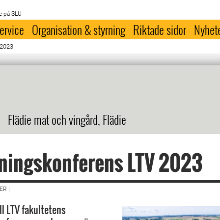
e på SLU
ervice
Organisation & styrning
Riktade sidor
Nyhet
 2023
Flädie mat och vingård, Flädie
dningskonferens LTV 2023
R |
l LTV fakultetens