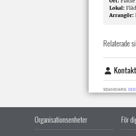
Ort:
Flädie
Lokal:
Fläd
Arrangör:
Relaterade si
Kontakt
SIDANSVARIG:
DES
Organisationsenheter
För d