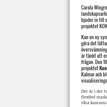
Carola Wingre
landskapsarki
bjuder in till
projektet KO
Kan en ny syn
göra det lätt
översvämning
är tänkt att 
frågan. Den 1
projektet
Kon
Kalmar och b
visualisering
Det är i det 
flexibel mark
våra kustområ