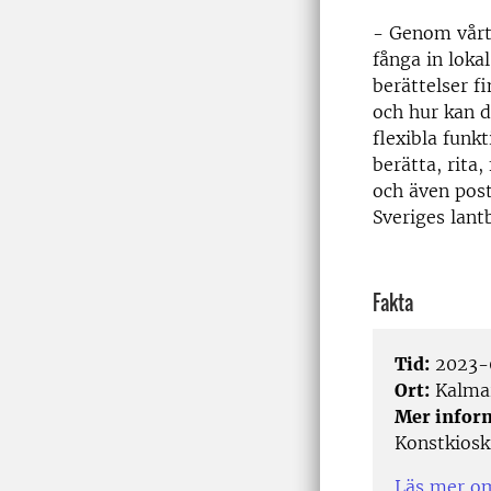
- Genom vårt
fånga in loka
berättelser fi
och hur kan d
flexibla funk
berätta, rita
och även post
Sveriges lant
Fakta
Tid:
2023-
Ort:
Kalma
Mer infor
Konstkiosk
Läs mer o