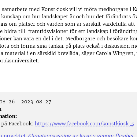
 samarbete med Konstkiosk vill vi möta medborgare i K
l kunskap om hur landskapet är och hur det förändrats öve
nns om platser och värden som är särskilt värdefulla att t
e bidra till framtidsvisioner för ett landskap i förändrin
tioner kan vara en del i det. Medborgare och besökare 
, fota och forma sina tankar på plats också i diskussion m
a material i en särskild brevlåda, säger Carola Wingren, 
bruksuniversitet.
08-26 - 2023-08-27
r
mation:
 på Facebook:
https://www.facebook.com/konstkiosk
m projektet
Klimatanpassning av kusten genom flexibel