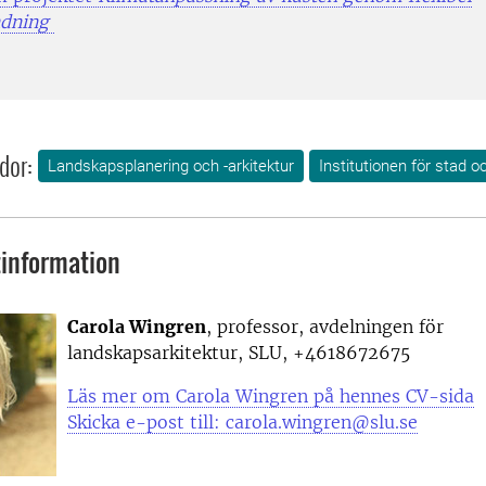
ndning
dor:
Landskapsplanering och -arkitektur
Institutionen för stad o
information
Carola Wingren
, professor, avdelningen för
landskapsarkitektur, SLU, +4618672675
Läs mer om Carola Wingren på hennes CV-sida
Skicka e-post till: carola.wingren@slu.se