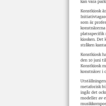
kan vara park
Konstkiosk är
Initiativtaga
som är profes
konstnärerna 
platsspecifik
kiosken. Det 
stråken kanta
Konstkiosk ha
den 10 juni t
Konstkiosk me
konstnärer i 
Utställningen
metaforisk bi
ingår det ock
modeller av e
musikkomposi