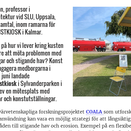
n, professor i
tektur vid SLU, Uppsala,
 samtal, inom ramarna för
NSTKIOSK i Kalmar.
 på hur vi lever kring kusten
are att möta problemen med
ar och stigande hav? Konst
engagera medborgarna i
0 juni landade
stkiosk
i Sylvanderparken i
lev en mötesplats med
ar och konstutställningar.
tvärvetenskapliga forskningsprojektet
COALA
som utforsk
användning kan vara en möjlig strategi för att långsikti
den till stigande hav och erosion. Exempel på en flexib