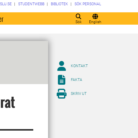
SLU.SE
STUDENTWEBB
BIBLIOTEK
SÖK PERSONAL
er
Sök
English
KONTAKT
FAKTA
SKRIV UT
erat