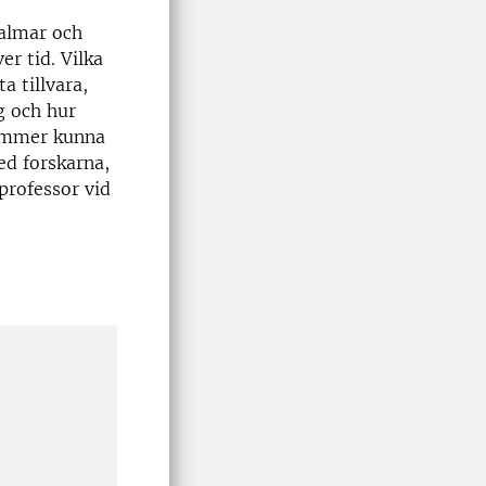
almar och
r tid. Vilka
a tillvara,
g och hur
kommer kunna
ed forskarna,
professor vid