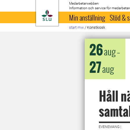
Medarbetarwebben
Information och service för medarbetar
Till startsida
Min anställning
Stöd & s
start mw
/
Konstkiosk
26
aug
–
27
aug
Håll n
samta
EVENEMANG |