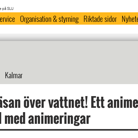
e på SLU
ervice
Organisation & styrning
Riktade sidor
Nyhet
Kalmar
äsan över vattnet! Ett anim
l med animeringar