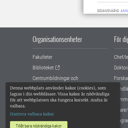
SIDANSVARIG:
ANN
Organisationsenheter
För d
Fakulteter
Chef/l
Biblioteket
Doktor
Centrumbildningar och
Forska
samarbetsprojekt
Denna webbplats använder kakor (cookies), som
Handlä
lagras i din webbläsare. Vissa kakor är nödvändiga
Gemensamma verksamhetsstödet
Kommu
för att webbplatsen ska fungera korrekt. Andra är
valbara.
SLU Holding
Lärare/
Hantera valbara kakor
Progra
Tillåt bara nödvändiga kakor