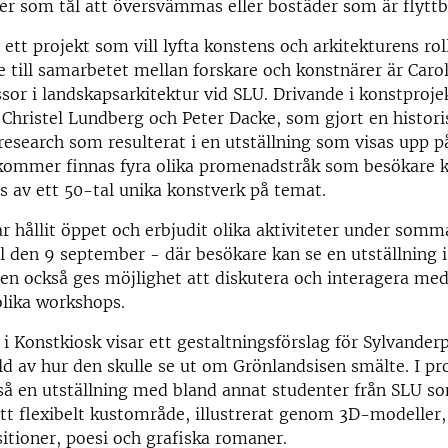
er som tål att översvämmas eller bostäder som är flyttb
 ett projekt som vill lyfta konstens och arkitekturens roll
re till samarbetet mellan forskare och konstnärer är Car
sor i landskapsarkitektur vid SLU. Drivande i konstproje
Christel Lundberg och Peter Dacke, som gjort en histori
 research som resulterat i en utställning som visas upp p
kommer finnas fyra olika promenadstråk som besökare ka
s av ett 50-tal unika konstverk på temat.
r hållit öppet och erbjudit olika aktiviteter under somm
ill den 9 september - där besökare kan se en utställning i
n också ges möjlighet att diskutera och interagera med
olika workshops.
 i Konstkiosk visar ett gestaltningsförslag för Sylvander
ld av hur den skulle se ut om Grönlandsisen smälte. I 
så en utställning med bland annat studenter från SLU so
tt flexibelt kustområde, illustrerat genom 3D-modeller,
tioner, poesi och grafiska romaner.