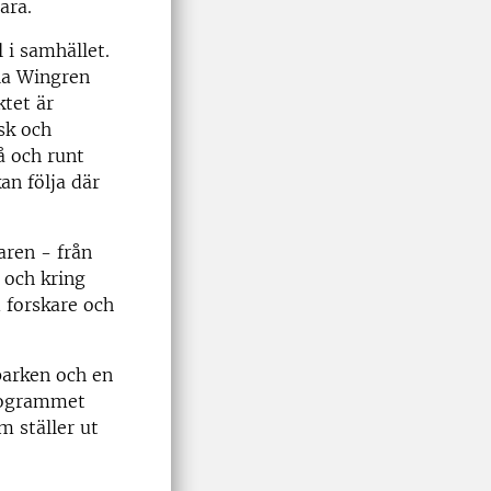
ara.
 i samhället.
ola Wingren
ktet är
sk och
å och runt
n följa där
aren - från
 och kring
 forskare och
parken och en
programmet
m ställer ut