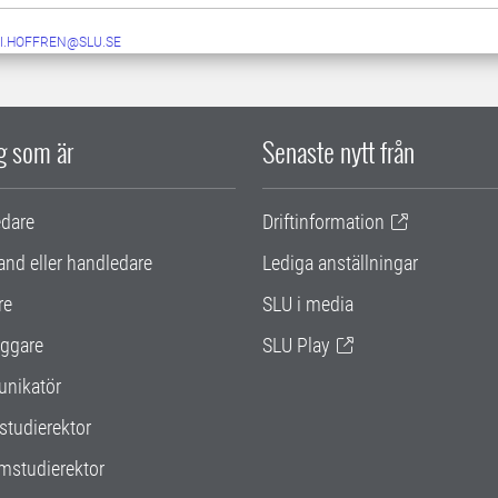
I.HOFFREN@SLU.SE
ig som är
Senaste nytt från
edare
Driftinformation
and eller handledare
Lediga anställningar
re
SLU i media
ggare
SLU Play
nikatör
studierektor
mstudierektor