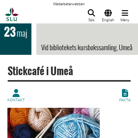
Medarbetarwebben
Till startsida
Sök
English
Meny
23
maj
Vid bibliotekets kursbokssamling, Umeå
Stickcafé i Umeå
KONTAKT
FAKTA