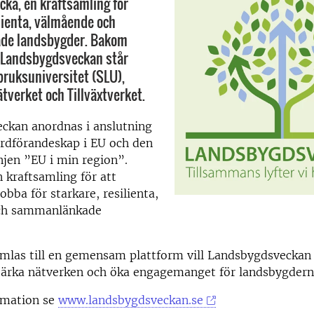
ka, en kraftsamling för
ilienta, välmående och
de landsbygder. Bakom
ll Landsbygdsveckan står
bruksuniversitet (SLU),
verket och Tillväxtverket.
ckan anordnas i anslutning
 ordförandeskap i EU och den
jen ”EU i min region”.
n kraftsamling för att
obba för starkare, resilienta,
ch sammanlänkade
mlas till en gemensam plattform vill Landsbygdsveckan
tärka nätverken och öka engagemanget för landsbygderna
rmation se
www.landsbygdsveckan.se