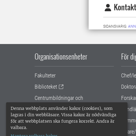
Kontakt
SIDANSVARIG:
ANN
Organisationsenheter
För d
Fakulteter
Chef/l
Biblioteket
Doktor
Centrumbildningar och
Forska
samarbetsprojekt
Denna webbplats använder kakor (cookies), som
Handlä
lagras i din webbläsare. Vissa kakor är nödvändiga
Gemensamma verksamhetsstödet
Kommu
för att webbplatsen ska fungera korrekt. Andra är
valbara.
SLU Holding
Lärare/