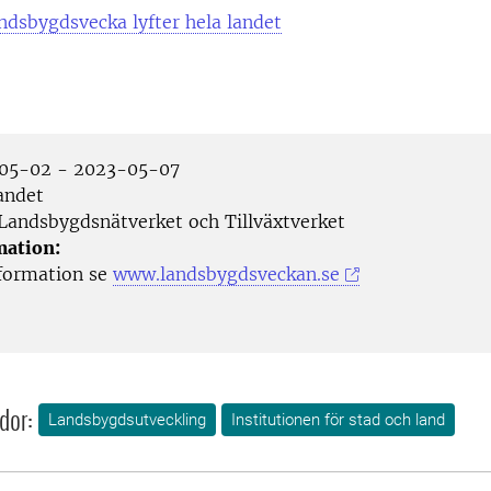
dsbygdsvecka lyfter hela landet
05-02 - 2023-05-07
andet
Landsbygdsnätverket och Tillväxtverket
mation:
formation se
www.landsbygdsveckan.se
dor:
Landsbygdsutveckling
Institutionen för stad och land