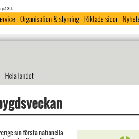
e på SLU
ervice
Organisation & styrning
Riktade sidor
Nyhet
Hela landet
bygdsveckan
verige sin första nationella