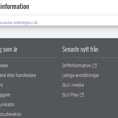
information
A-MARIA.WREMP@SLU.SE
ig som är
Senaste nytt från
edare
Driftinformation
and eller handledare
Lediga anställningar
re
SLU i media
ggare
SLU Play
nikatör
studierektor