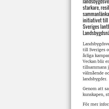
landsbygdsvec
starkare, res
sammanlänka
initiativet ti
Sveriges lant
Landsbygdsnät
Landsbygdsve
till Sveriges
årliga kampan
Veckan blir e
tillsammans j
välmående o
landsbygder.
Genom att sa
kunskapen, s
För mer info