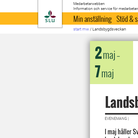
Medarbetarwebben
Information och service för medarbetar
Till startsida
Min anställning
Stöd & s
start mw
/
Landsbygdsveckan
2
maj
–
7
maj
Lands
EVENEMANG |
I maj håller S