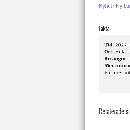
Nyhet: Ny Lan
Fakta
Tid:
2023-
Ort:
Hela l
Arrangör:
Mer infor
För mer in
Relaterade si