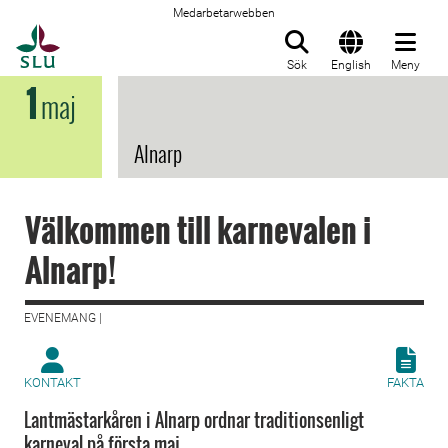
Medarbetarwebben
Till startsida
Sök
English
Meny
1
maj
Alnarp
Välkommen till karnevalen i
Alnarp!
EVENEMANG |
KONTAKT
FAKTA
Lantmästarkåren i Alnarp ordnar traditionsenligt
karneval på första maj.