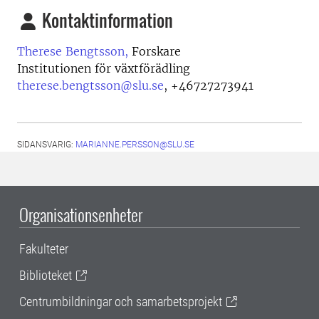
Kontaktinformation
Therese Bengtsson,
Forskare
Institutionen för växtförädling
therese.bengtsson@slu.se
,
+46727273941
SIDANSVARIG:
MARIANNE.PERSSON@SLU.SE
Organisationsenheter
Fakulteter
Biblioteket
Centrumbildningar och samarbetsprojekt