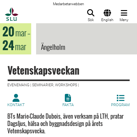
Medarbetarwebben
Till startsida
Sök
English
Meny
20
mar
–
24
mar
Ängelholm
Vetenskapsveckan
EVENEMANG | SEMINARIER, WORKSHOPS |
KONTAKT
FAKTA
PROGRAM
BTs Marie-Claude Dubois, även verksam på LTH, pratar
Dagsljus, hälsa och byggnadsdesign på årets
Vetenskapsvecka.