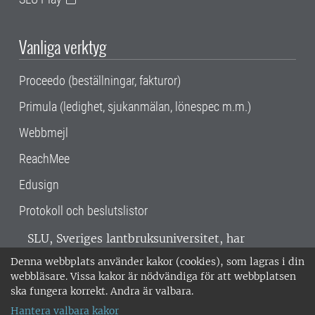
Vanliga verktyg
Proceedo (beställningar, fakturor)
Primula (ledighet, sjukanmälan, lönespec m.m.)
Webbmejl
ReachMee
Edusign
Protokoll och beslutslistor
SLU, Sveriges lantbruksuniversitet, har
verksamhet över hela Sverige. Huvudorter är
Denna webbplats använder kakor (cookies), som lagras i din
Alnarp, Uppsala och Umeå.
SLU är
webbläsare. Vissa kakor är nödvändiga för att webbplatsen
miljöcertifierat enligt ISO 14001. •
Telefon:
ska fungera korrekt. Andra är valbara.
018-67 10 00 • Org nr: 202100-2817 •
Om
Hantera valbara kakor