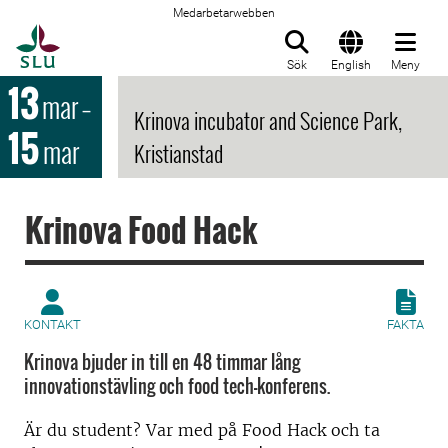
Medarbetarwebben
Till startsida
Sök
English
Meny
13
mar
–
Krinova incubator and Science Park,
15
mar
Kristianstad
Krinova Food Hack
KONTAKT
FAKTA
Krinova bjuder in till en 48 timmar lång
innovationstävling och food tech-konferens.
Är du student? Var med på Food Hack och ta