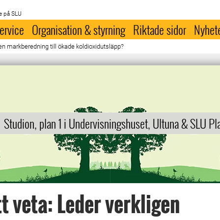
e på SLU
ervice
Organisation & styrning
Riktade sidor
Nyhet
gen markberedning till ökade koldioxidutsläpp?
Studion, plan 1 i Undervisningshuset, Ultuna & SLU Pl
tt veta: Leder verkligen