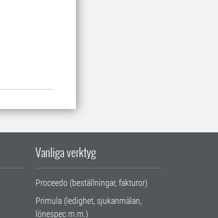
Vanliga verktyg
Proceedo (beställningar, fakturor)
Primula (ledighet, sjukanmälan,
lönespec m.m.)