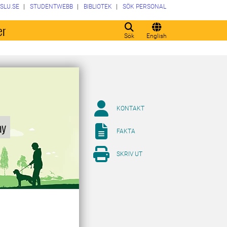
SLU.SE
STUDENTWEBB
BIBLIOTEK
SÖK PERSONAL
er
Sök
English
KONTAKT
ay
FAKTA
SKRIV UT