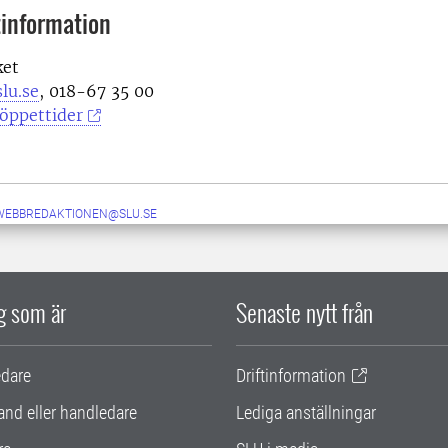
information
ket
lu.se
, 018-67 35 00
öppettider
-WEBBREDAKTIONEN@SLU.SE
ig som är
Senaste nytt från
edare
Driftinformation
and eller handledare
Lediga anställningar