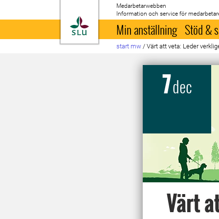
Medarbetarwebben
Information och service för medarbetar
Till startsida
Min anställning
Stöd & s
start mw
/
Värt att veta: Leder verkli
7
dec
Värt a