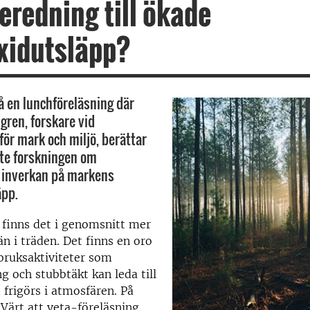
redning till ökade
xidutsläpp?
 en lunchföreläsning där
ren, forskare vid
för mark och miljö, berättar
te forskningen om
 inverkan på markens
äpp.
 finns det i genomsnitt mer
än i träden. Det finns en oro
bruksaktiviteter som
 och stubbtäkt kan leda till
 frigörs i atmosfären. På
 Värt att veta-föreläsning