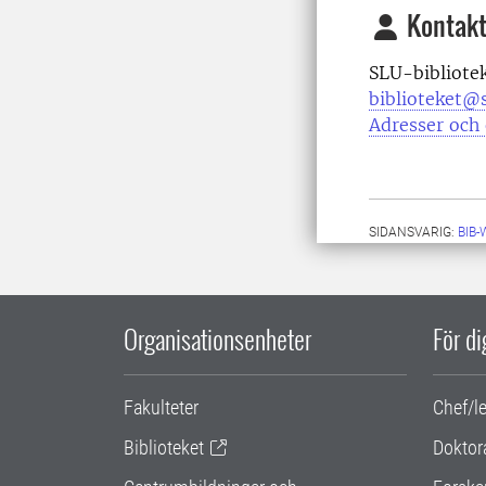
Kontakt
SLU-bibliote
biblioteket@s
Adresser och 
SIDANSVARIG:
BIB
Organisationsenheter
För d
Fakulteter
Chef/l
Biblioteket
Doktor