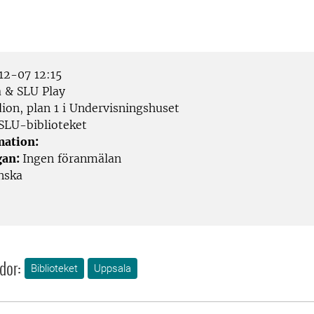
2-07 12:15
 & SLU Play
ion, plan 1 i Undervisningshuset
SLU-biblioteket
mation:
gan:
Ingen föranmälan
nska
dor:
Biblioteket
Uppsala