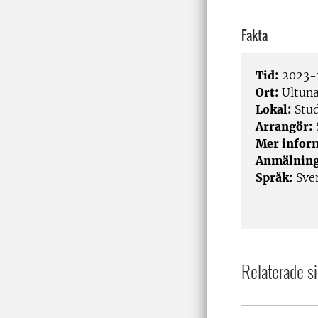
Fakta
Tid:
2023-1
Ort:
Ultuna
Lokal:
Stud
Arrangör:
Mer infor
Anmälnin
Språk:
Sve
Relaterade si