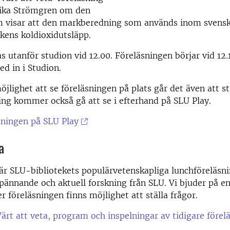
ika Strömgren om den
m visar att den markberedning som används inom svens
kens koldioxidutsläpp.
s utanför studion vid 12.00. Föreläsningen börjar vid 12
ed in i Studion.
öjlighet att se föreläsningen på plats går det även att
ning kommer också gå att se i efterhand på SLU Play.
sningen på SLU Play
a
 är SLU-bibliotekets populärvetenskapliga lunchföreläsni
pännande och aktuell forskning från SLU. Vi bjuder på en
r föreläsningen finns möjlighet att ställa frågor.
rt att veta, program och inspelningar av tidigare förel