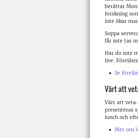
berättar Mon
forskning so
inte ökar mar
Soppa servera
får inte tas m
Har du inte m
live. Föreläs
Se förelä
Värt att vet
Värt att veta
presenteras s
lunch och efte
Mer om Vä