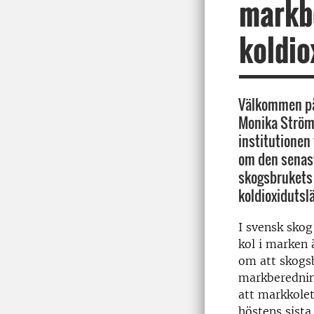
markbe
koldio
Välkommen på
Monika Strömg
institutionen 
om den senas
skogsbrukets
koldioxidutsl
I svensk skog
kol i marken 
om att skogs
markberedning
att markkolet
höstens sista