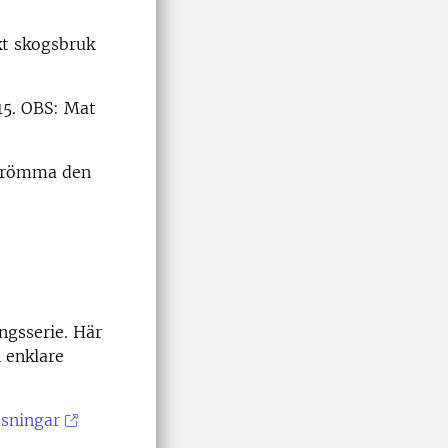
kt skogsbruk
.15. OBS: Mat
 strömma den
ngsserie. Här
 enklare
äsningar