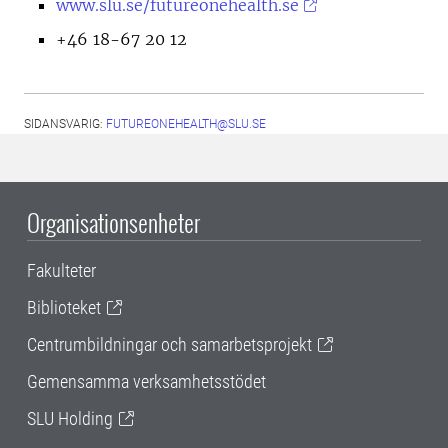
www.slu.se/futureonehealth.se
+46 18-67 20 12
SIDANSVARIG:
FUTUREONEHEALTH@SLU.SE
Organisationsenheter
Fakulteter
Biblioteket
Centrumbildningar och samarbetsprojekt
Gemensamma verksamhetsstödet
SLU Holding