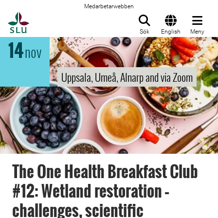
Medarbetarwebben
Till startsida
Sök
English
Meny
14
nov
Uppsala, Umeå, Alnarp and via Zoom
The One Health Breakfast Club
#12: Wetland restoration –
challenges, scientific