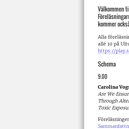
Välkommen til
Föreläsningar
kommer också 
Alla föreläsn
allé 10 på Ul
https://pla
Schema
9.00
Carolina Vog
Are We Ensur
Through Alte
Toxic Exposu
Föreläsningen
Sammanfattn