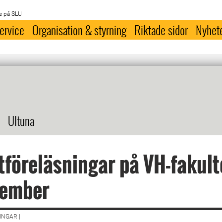
e på SLU
ervice
Organisation & styrning
Riktade sidor
Nyhet
Ultuna
föreläsningar på VH-fakult
vember
NGAR |