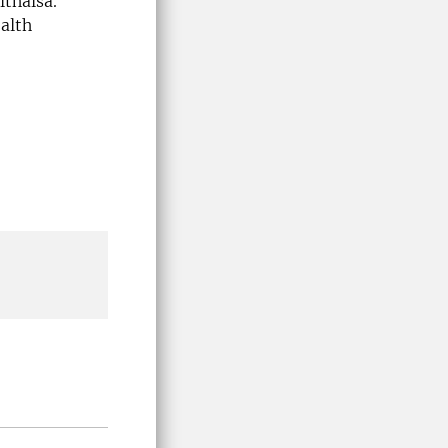
lthälsa.
alth