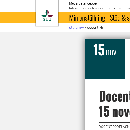
Medarbetarwebben
Information och service för medarbetar
Till startsida
Min anställning
Stöd & s
start mw
/
docent vh
15
nov
Docent
15 no
DOCENTFÖRELÄSNI