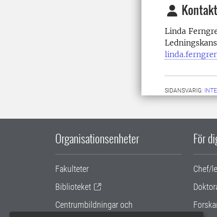
Kontakt
Linda Ferngr
Ledningskans
linda.ferngre
SIDANSVARIG:
INT
Organisationsenheter
För d
Fakulteter
Chef/l
Biblioteket
Doktor
Centrumbildningar och
Forska