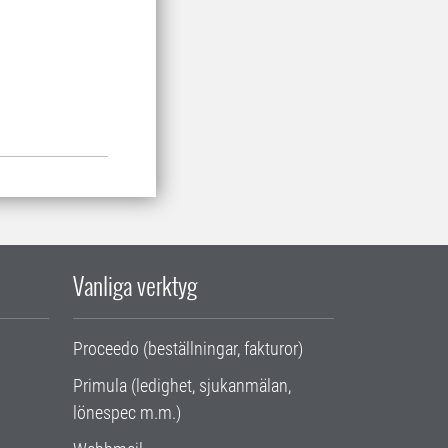
Vanliga verktyg
Proceedo (beställningar, fakturor)
Primula (ledighet, sjukanmälan,
lönespec m.m.)