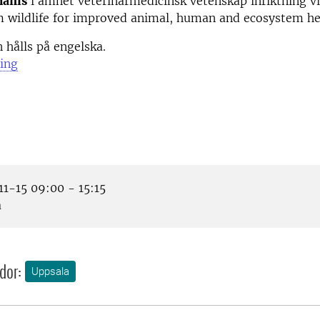
manis
i ämnet veterinärmedicinsk vetenskap inriktning vi
m wildlife for improved animal, human and ecosystem he
 hålls på engelska.
ing
1-15 09:00 - 15:15
a
dor:
Uppsala