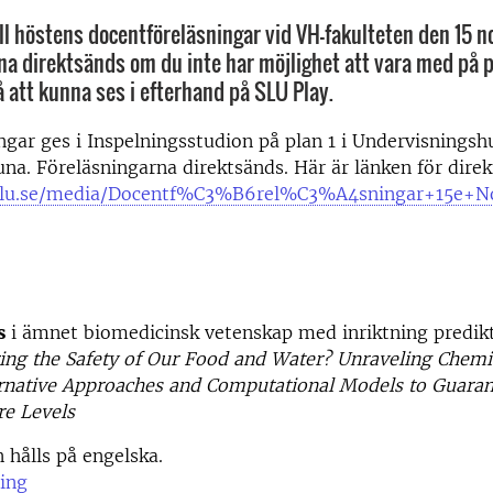
l höstens docentföreläsningar vid VH-fakulteten den 15 
na direktsänds om du inte har möjlighet att vara med på p
att kunna ses i efterhand på SLU Play.
ingar ges i Inspelningsstudion på plan 1 i Undervisnings
tuna. Föreläsningarna direktsänds. Här är länken för dir
y.slu.se/media/Docentf%C3%B6rel%C3%A4sningar+15e
s
i ämnet biomedicinsk vetenskap med inriktning predikti
ing the Safety of Our Food and Water? Unraveling Chemi
rnative Approaches and Computational Models to Guara
re Levels
 hålls på engelska.
ing