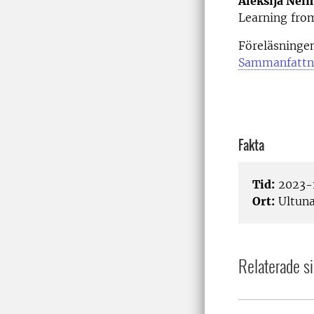
Aleksija Nei
Learning fro
Föreläsningen
Sammanfattn
Fakta
Tid:
2023-1
Ort:
Ultun
Relaterade si