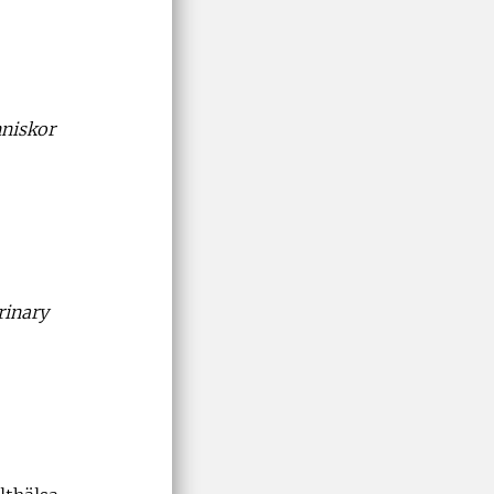
nniskor
rinary