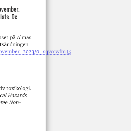
november.
lats. De
huset på Almas
ektsändningen
+November+2023/0_sqvccwfm
v toxikologi.
cal Hazards
ntee Non-