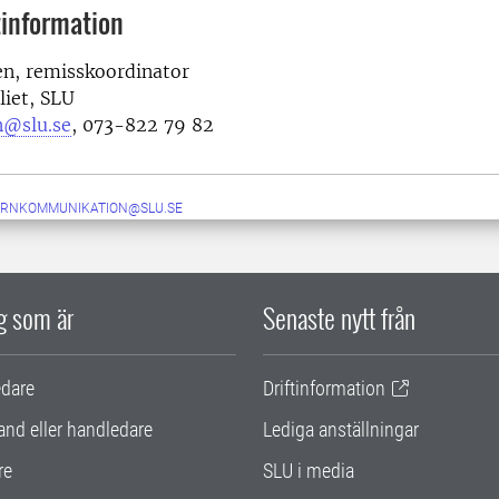
information
en, remisskoordinator
liet, SLU
n@slu.se
, 073-822 79 82
ERNKOMMUNIKATION@SLU.SE
ig som är
Senaste nytt från
edare
Driftinformation
and eller handledare
Lediga anställningar
re
SLU i media