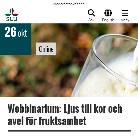
Medarbetarwebben
Till startsida
Sök
English
Meny
26
okt
Online
Webbinarium: Ljus till kor och
avel för fruktsamhet