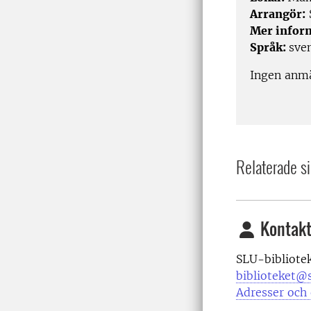
Arrangör:
Mer infor
Språk:
sven
Ingen anmä
Relaterade si
Kontakt
SLU-bibliote
biblioteket@s
Adresser och 