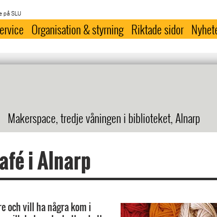
e på SLU
ervice
Organisation & styrning
Riktade sidor
Nyhet
Makerspace, tredje våningen i biblioteket, Alnarp
afé i Alnarp
e och vill ha några kom i