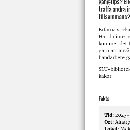
gång-tips? Ell
träffa andra 
tillsammans?
Erfarna stick
Har du inte r
kommer det fi
garn att anvä
handarbete gå
SLU-bibliotek
kakor.
Fakta
Tid:
2023-1
Ort:
Alnar
Lokal:
Make