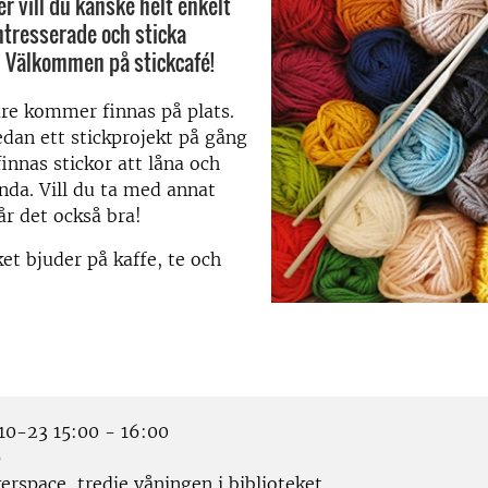
er vill du kanske helt enkelt
intresserade och sticka
 Välkommen på stickcafé!
are kommer finnas på plats.
edan ett stickprojekt på gång
nnas stickor att låna och
nda. Vill du ta med annat
r det också bra!
et bjuder på kaffe, te och
0-23 15:00 - 16:00
p
rspace, tredje våningen i biblioteket