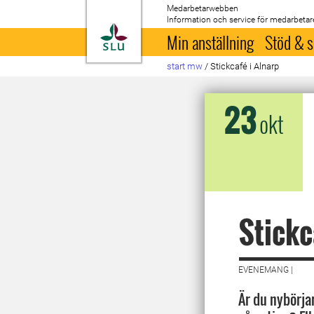
Medarbetarwebben
Information och service för medarbetar
Till startsida
Min anställning
Stöd & s
start mw
/
Stickcafé i Alnarp
23
okt
Stickc
EVENEMANG |
Är du nybörjar