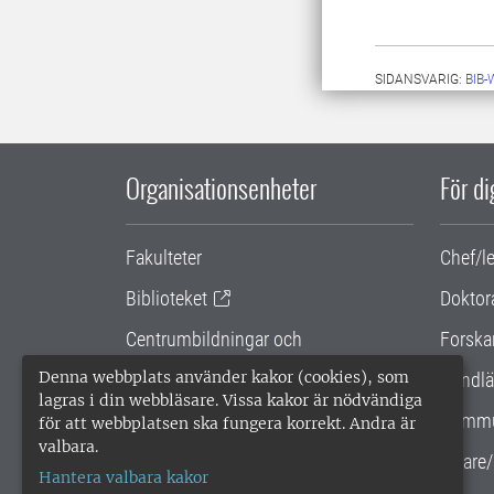
SIDANSVARIG:
BIB
Organisationsenheter
För d
Fakulteter
Chef/l
Biblioteket
Doktor
Centrumbildningar och
Forska
samarbetsprojekt
Denna webbplats använder kakor (cookies), som
Handlä
lagras i din webbläsare. Vissa kakor är nödvändiga
Gemensamma verksamhetsstödet
Kommu
för att webbplatsen ska fungera korrekt. Andra är
valbara.
SLU Holding
Lärare/
Hantera valbara kakor