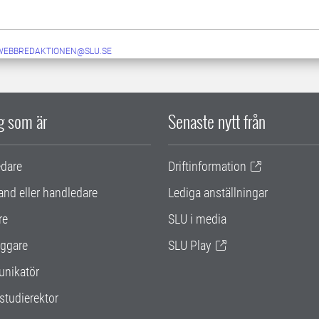
-WEBBREDAKTIONEN@SLU.SE
ig som är
Senaste nytt från
edare
Driftinformation
and eller handledare
Lediga anställningar
re
SLU i media
ggare
SLU Play
nikatör
studierektor