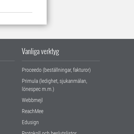
Vanliga verktyg
Proceedo (beställningar, fakturor)
Primula (ledighet, sjukanmälan,
lönespec m.m.)
Webbmejl
ReachMee
Edusign
Protokoll och beslutslistor