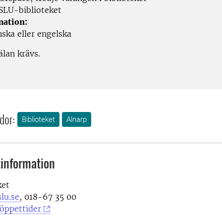
SLU-biblioteket
mation:
ska eller engelska
lan krävs.
dor:
Biblioteket
Alnarp
information
ket
lu.se
, 018-67 35 00
öppettider