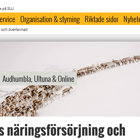
e på SLU
ervice
Organisation & styrning
Riktade sidor
Nyhet
 och överlevnad
Audhumbla, Ultuna & Online
 näringsförsörjning och