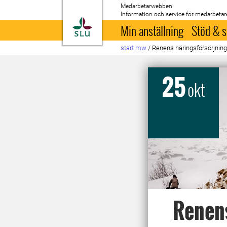
Medarbetarwebben
Information och service för medarbetar
Till startsida
Min anställning
Stöd & s
start mw
/
Renens näringsförsörjning
25
okt
Renens