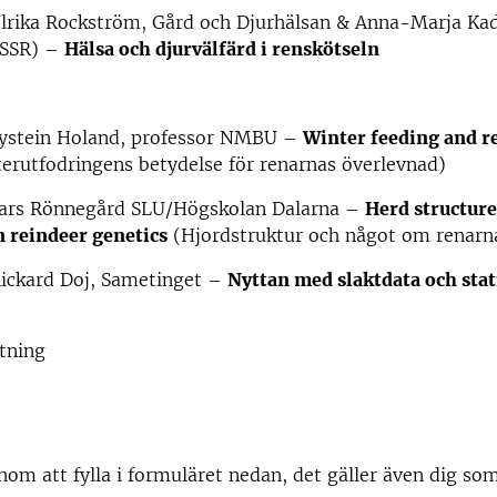
Ulrika Rockström, Gård och Djurhälsan & Anna-Marja Kad
(SSR) –
Hälsa och djurvälfärd i renskötseln
Øystein Holand, professor NMBU –
Winter feeding and r
erutfodringens betydelse för renarnas överlevnad)
Lars Rönnegård SLU/Högskolan Dalarna –
Herd structure
 reindeer genetics
(Hjordstruktur och något om renarn
Rickard Doj, Sametinget –
Nyttan med slaktdata och stat
tning
om att fylla i formuläret nedan, det gäller även dig som