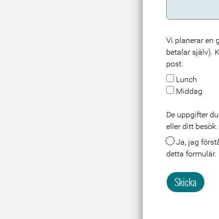
Vi planerar en
betalar själv).
post.
Lunch
Middag
De uppgifter du
eller ditt besö
Ja, jag förstår att mina uppgifter lagras och behandlas i samband med att jag skickar in
detta formulär.
Skicka