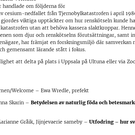
r handlade om följderna för
v cesium-nedfallet från Tjernobylkatastrofen i april 1986
 gjordes viktiga upptäckter om hur renskötseln kunde h
 katastrofen utan att behöva kassera slaktkroppar. Henn
nen som djur och renskötselns förutsättningar, samt in
enägare, har främjat en forskningsmiljö där samverkan
ch gemensamt lärande stått i fokus.
lighet att delta på plats i Uppsala på Ultuna eller via Zo
men/Welcome – Ewa Wredle, prefekt
Anna Skarin –
Betydelsen av naturlig föda och betesmark
arianne Gråik, Jijnjevaerie sameby –
Utfodring – hur sv