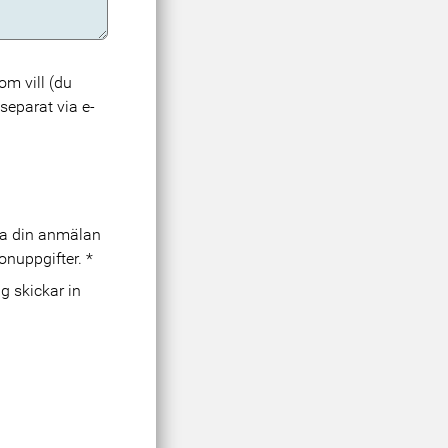
m vill (du
 separat via e-
era din anmälan
onuppgifter.
*