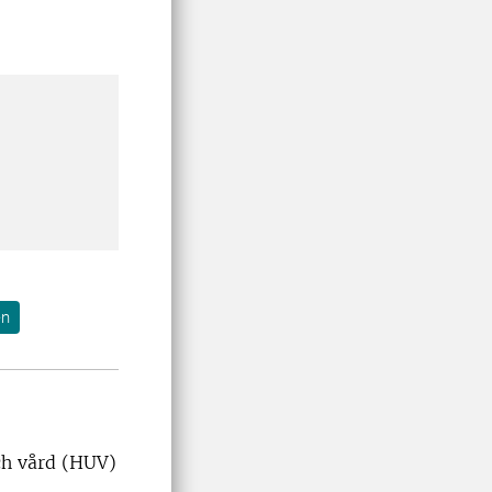
en
och vård (HUV)