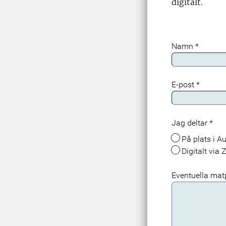
digitalt.
Namn
*
E-post
*
Jag deltar
*
På plats i 
Digitalt via
Eventuella matpr