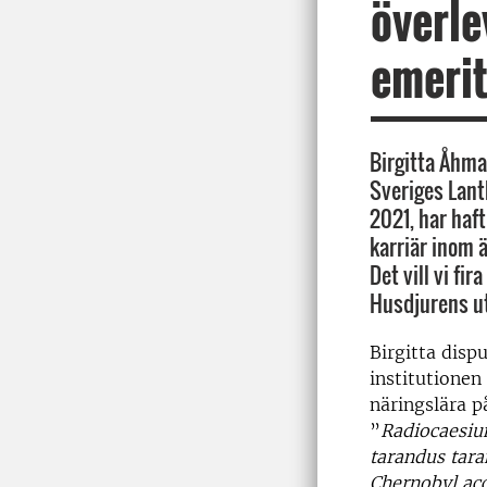
överle
emerit
Birgitta Åhma
Sveriges Lant
2021, har haf
karriär inom
Det vill vi fi
Husdjurens ut
Birgitta disp
institutionen
näringslära p
”
Radiocaesiu
tarandus tara
Chernobyl ac