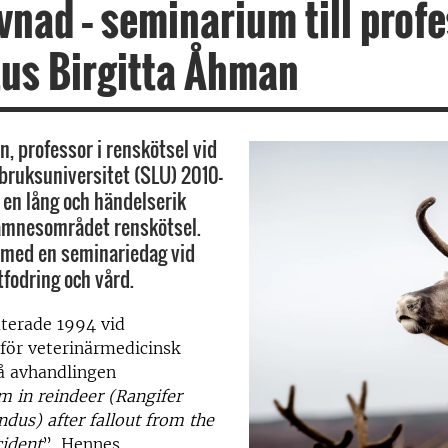
vnad – seminarium till prof
us Birgitta Åhman
n, professor i renskötsel vid
bruksuniversitet (SLU) 2010–
t en lång och händelserik
 ämnesområdet renskötsel.
ra med en seminariedag vid
fodring och vård.
uterade 1994 vid
 för veterinärmedicinsk
å avhandlingen
m in reindeer (Rangifer
ndus) after fallout from the
cident
”. Hennes