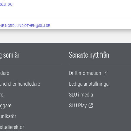
slu.se
NE.NORDLUND.OTHEN@SLU.SE
ig som är
Senaste nytt från
edare
Driftinformation
and eller handledare
Lediga anställningar
re
SLU i media
ggare
SLU Play
nikatör
studierektor