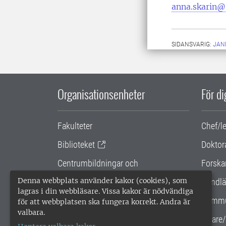
anna.skarin@
SIDANSVARIG:
JAN
Organisationsenheter
För d
Fakulteter
Chef/l
Biblioteket
Doktor
Centrumbildningar och
Forska
samarbetsprojekt
Denna webbplats använder kakor (cookies), som
Handlä
lagras i din webbläsare. Vissa kakor är nödvändiga
Gemensamma verksamhetsstödet
Kommu
för att webbplatsen ska fungera korrekt. Andra är
valbara.
SLU Holding
Lärare/