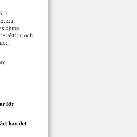
. I
antera
es djupa
teraktion och
 med
om.
er för
årt kan det