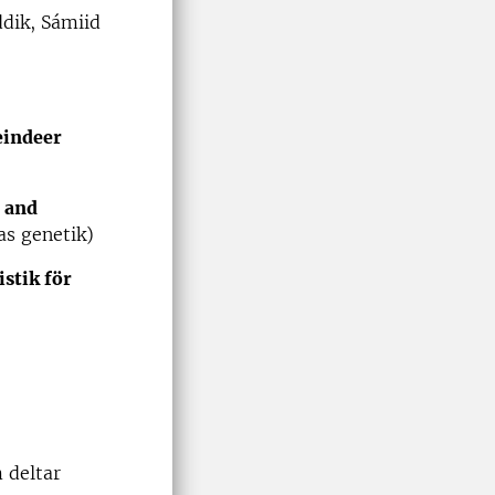
dik, Sámiid
eindeer
 and
as genetik)
istik för
 deltar