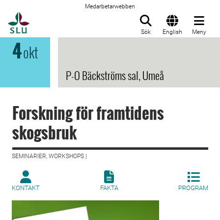
Medarbetarwebben
Till startsida
Sök
English
Meny
4
okt
P-O Bäckströms sal, Umeå
Forskning för framtidens
skogsbruk
SEMINARIER, WORKSHOPS |
KONTAKT
FAKTA
PROGRAM