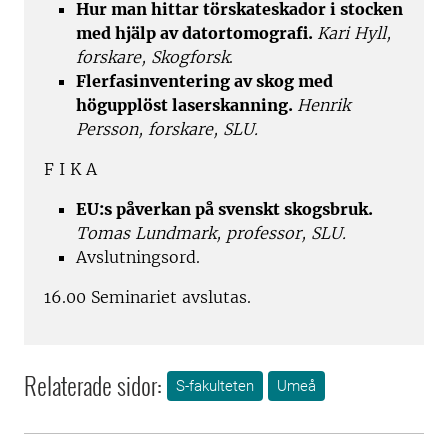
Hur man hittar törskateskador i stocken
med hjälp av datortomografi.
Kari Hyll,
forskare, Skogforsk
.
Flerfasinventering av skog med
högupplöst laserskanning.
Henrik
Persson, forskare, SLU.
F I K A
EU:s påverkan på svenskt skogsbruk.
Tomas Lundmark, professor, SLU.
Avslutningsord.
16.00 Seminariet avslutas.
Relaterade sidor:
S-fakulteten
Umeå