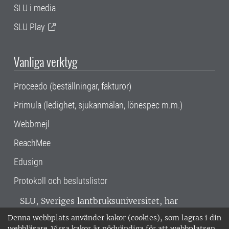
SLU i media
SLU Play
Vanliga verktyg
Proceedo (beställningar, fakturor)
Primula (ledighet, sjukanmälan, lönespec m.m.)
Webbmejl
ReachMee
Edusign
Protokoll och beslutslistor
SLU, Sveriges lantbruksuniversitet, har
verksamhet över hela Sverige. Huvudorter är
Denna webbplats använder kakor (cookies), som lagras i din
Alnarp, Uppsala och Umeå.
SLU är
webbläsare. Vissa kakor är nödvändiga för att webbplatsen