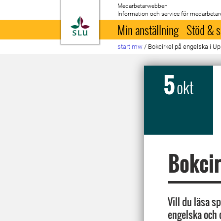
Medarbetarwebben
Information och service för medarbetar
Till startsida
Min anställning
Stöd & s
start mw
/
Bokcirkel på engelska i U
5
okt
Bokcir
Vill du läsa 
engelska och 