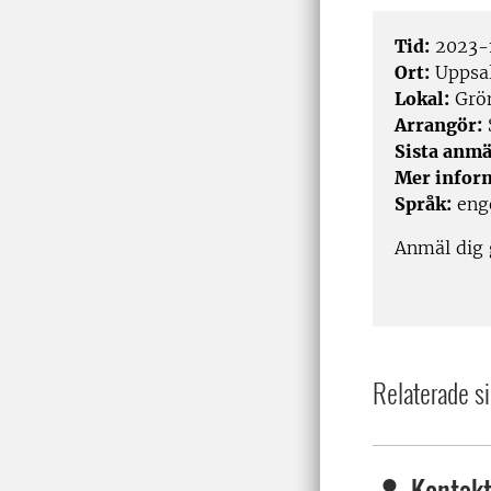
Tid:
2023-1
Ort:
Uppsa
Lokal:
Grön
Arrangör:
Sista anmä
Mer infor
Språk:
enge
Anmäl dig
Relaterade si
Kontakt