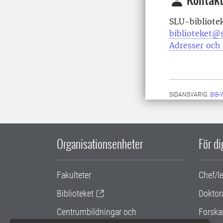
SLU-bibliote
biblioteket@s
Adresser och 
SIDANSVARIG:
BIB
Organisationsenheter
För d
Fakulteter
Chef/l
Biblioteket
Doktor
Centrumbildningar och
Forska