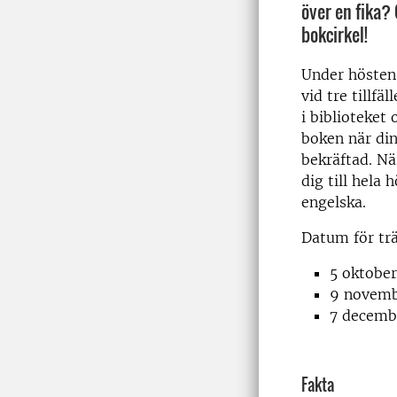
över en fika?
bokcirkel!
Under hösten 
vid tre tillfä
i biblioteket
boken när din
bekräftad. N
dig till hela 
engelska.
Datum för trä
5 oktober
9 novem
7 decemb
Fakta