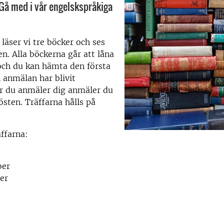
 Gå med i vår engelskspråkiga
läser vi tre böcker och ses
llen. Alla böckerna går att låna
 och du kan hämta den första
 anmälan har blivit
är du anmäler dig anmäler du
hösten. Träffarna hålls på
ffarna:
ber
er