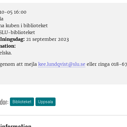
0-05 16:00
la
a kuben i biblioteket
SLU-biblioteket
lningsdag:
21 september 2023
mation:
lska.
 genom att mejla
kee.lundqvist@slu.se
eller ringa 018-67
dor:
Biblioteket
Uppsala
information