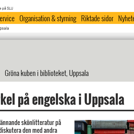
e på SLU
ervice
Organisation & styrning
Riktade sidor
Nyhet
ppsala
Gröna kuben i biblioteket, Uppsala
kel på engelska i Uppsala
spännande skönlitteratur på
diskutera den med andra