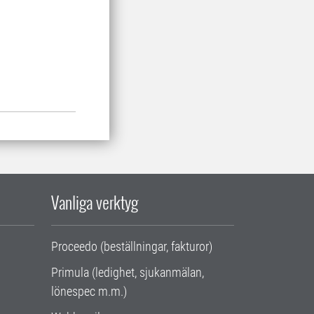
Vanliga verktyg
Proceedo (beställningar, fakturor)
Primula (ledighet, sjukanmälan,
lönespec m.m.)