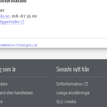
ket
lu.se
, 018-67 35 00
öppettider
-WEBBREDAKTIONEN@SLU.SE
ig som är
Senaste nytt från
edare
Driftinformation
and eller handledare
Lediga anställningar
re
SLU i media