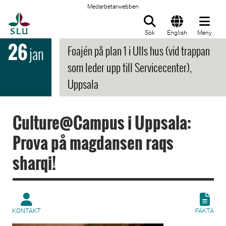
Medarbetarwebben
Till startsida
Sök
English
Meny
26
Foajén på plan 1 i Ulls hus (vid trappan
jan
som leder upp till Servicecenter),
Uppsala
Culture@Campus i Uppsala:
Prova på magdansen raqs
sharqi!
KONTAKT
FAKTA