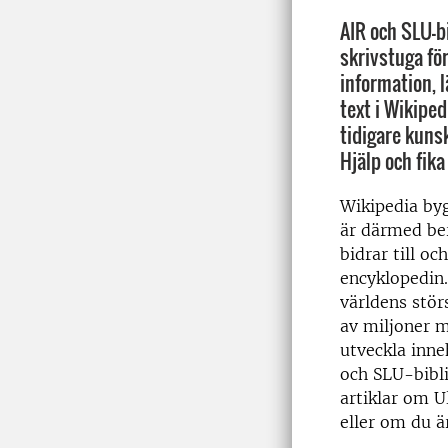
AIR och SLU-bi
skrivstuga fö
information, l
text i Wikiped
tidigare kuns
Hjälp och fika
Wikipedia by
är därmed be
bidrar till och
encyklopedin.
världens stö
av miljoner m
utveckla inne
och SLU-bibli
artiklar om U
eller om du ä