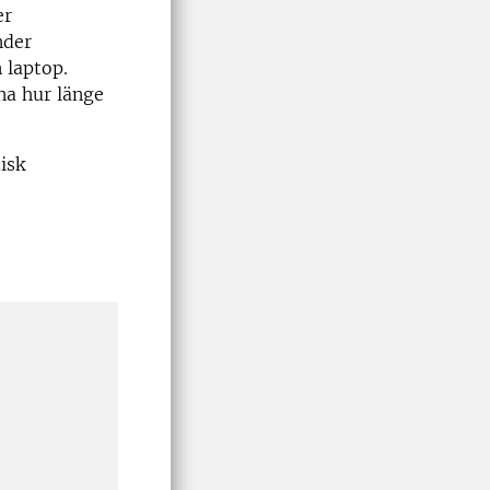
er
nder
 laptop.
na hur länge
isk