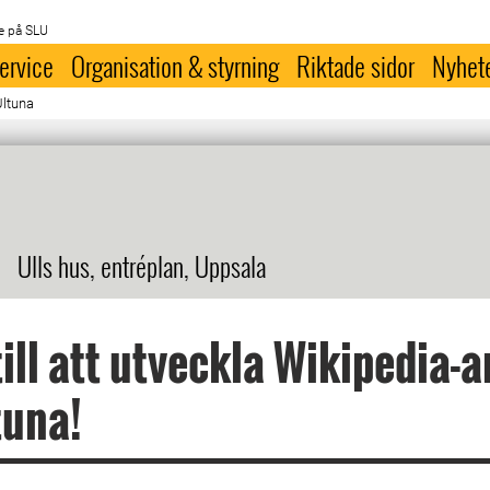
e på SLU
ervice
Organisation & styrning
Riktade sidor
Nyhet
Ultuna
Ulls hus, entréplan, Uppsala
till att utveckla Wikipedia-a
tuna!