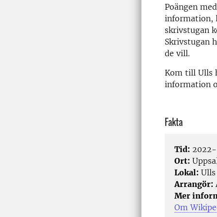
Poängen med e
information, l
skrivstugan k
Skrivstugan h
de vill.
Kom till Ulls
information 
Fakta
Tid:
2022-0
Ort:
Uppsa
Lokal:
Ulls
Arrangör:
Mer infor
Om Wikiped