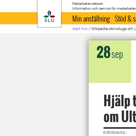
Medarbetarwebben
Information och service för medarbetar
Till startsida
Min anställning
Stöd & s
start mw
/
Wikipedia-skrivstuga om 
28
sep
Hjälp 
om Ul
EVENEMANG |