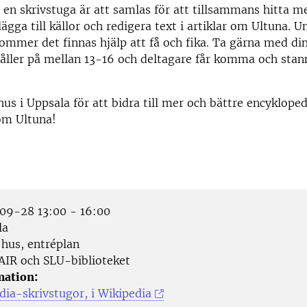
n skrivstuga är att samlas för att tillsammans hitta m
ägga till källor och redigera text i artiklar om Ultuna. U
ommer det finnas hjälp att få och fika. Ta gärna med din
åller på mellan 13-16 och deltagare får komma och stan
 hus i Uppsala för att bidra till mer och bättre encykloped
om Ultuna!
9-28 13:00 - 16:00
la
 hus, entréplan
AIR och SLU-biblioteket
mation:
ia-skrivstugor, i Wikipedia