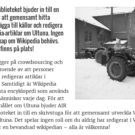
blioteket bjuder in till en
r att gemensamt hitta
ägga till källor och redigera
ia-artiklar om Ultuna. Ingen
kap om Wikipedia behövs.
 finns på plats!
gger på crowdsourcing och
roende av att personer
 redigerar artiklar i
 Samtidigt är Wikipedia
rsta encyklopedi som används
änniskor varje dag. För att
hållet om Ultuna bjuder AIR
oteket in till en skrivstuga för att gemensamt utveckla
ltuna. Det spelar ingen roll om du aldrig har redigerat i
r en bevandrad wikipedian – alla är välkomna!