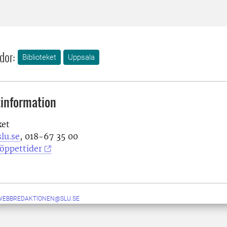
dor:
Biblioteket
Uppsala
information
ket
lu.se
, 018-67 35 00
öppettider
-WEBBREDAKTIONEN@SLU.SE