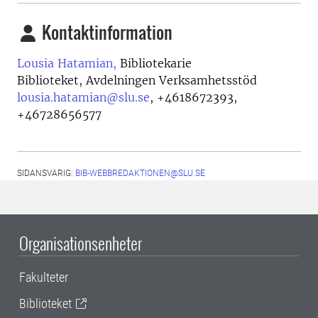
Kontaktinformation
Lousia Hatamian,
Bibliotekarie
Biblioteket, Avdelningen Verksamhetsstöd
lousia.hatamian@slu.se
,
+4618672393,
+46728656577
SIDANSVARIG:
BIB-WEBBREDAKTIONEN@SLU.SE
Organisationsenheter
Fakulteter
Biblioteket