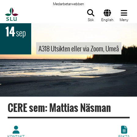
Medarbetarwebben
Till startsida
Sök
English
Meny
14
sep
A318 Utsikten eller via Zoom, Umeå
CERE sem: Mattias Näsman
KONTAKT
FAKTA