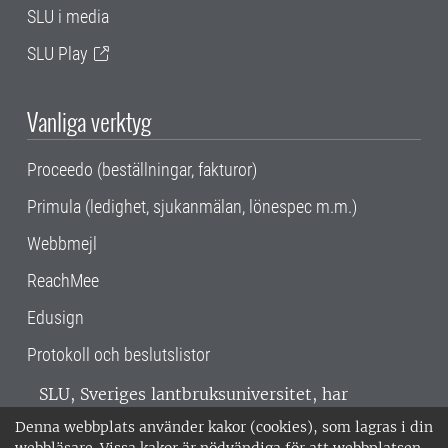
SLU i media
SLU Play
Vanliga verktyg
Proceedo (beställningar, fakturor)
Primula (ledighet, sjukanmälan, lönespec m.m.)
Webbmejl
ReachMee
Edusign
Protokoll och beslutslistor
SLU, Sveriges lantbruksuniversitet, har
verksamhet över hela Sverige. Huvudorter är
Denna webbplats använder kakor (cookies), som lagras i din
Alnarp, Uppsala och Umeå.
SLU är