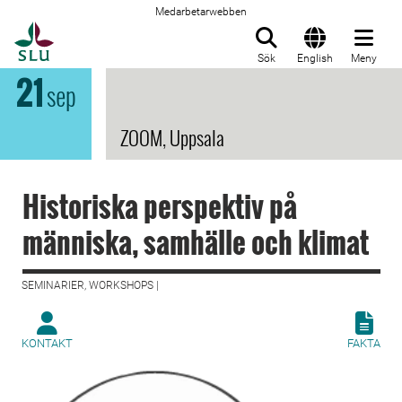
Medarbetarwebben
Till startsida
Sök
English
Meny
21
sep
ZOOM, Uppsala
Historiska perspektiv på
människa, samhälle och klimat
SEMINARIER, WORKSHOPS |
KONTAKT
FAKTA