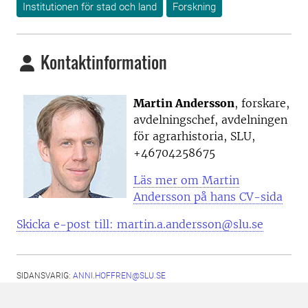
Institutionen för stad och land
Forskning
Kontaktinformation
Martin Andersson
, forskare,
avdelningschef, avdelningen
för agrarhistoria, SLU,
+
46704258675
Läs mer om Martin
Andersson på hans CV-sida
Skicka e-post till: martin.a.andersson@slu.se
SIDANSVARIG:
ANNI.HOFFREN@SLU.SE