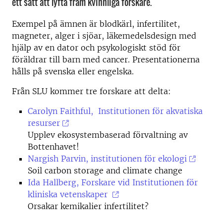
ett sätt att lyfta fram kvinnliga forskare.
Exempel på ämnen
är blodkärl, infertilitet,
magneter, alger i sjöar, läkemedelsdesign med
hjälp av en dator och psykologiskt stöd för
föräldrar till barn med cancer. Presentationerna
hålls på svenska eller engelska.
Från SLU kommer tre forskare att delta:
Carolyn Faithful,
Institutionen för akvatiska
resurser
Upplev ekosystembaserad förvaltning av
Bottenhavet!
Nargish Parvin, institutionen för ekologi
Soil carbon storage and climate change
Ida Hallberg,
Forskare vid Institutionen för
kliniska vetenskaper
Orsakar kemikalier infertilitet?