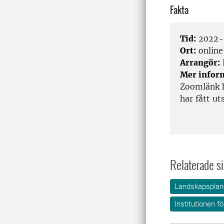
Fakta
Tid:
2022-0
Ort:
online
Arrangör:
Mer infor
Zoomlänk h
har fått ut
Relaterade si
Landskapsplane
Institutionen f