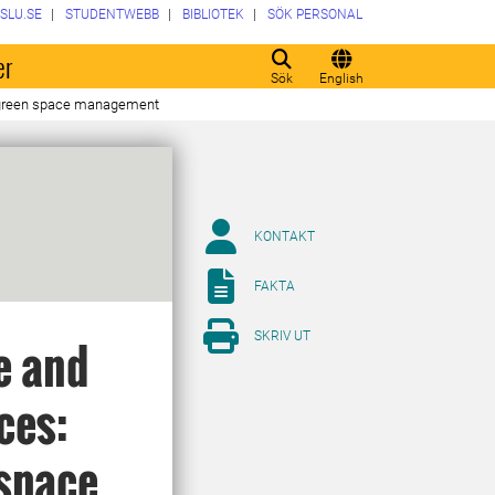
SLU.SE
STUDENTWEBB
BIBLIOTEK
SÖK PERSONAL
er
Sök
English
or green space management
KONTAKT
FAKTA
SKRIV UT
e and
ces:
 space