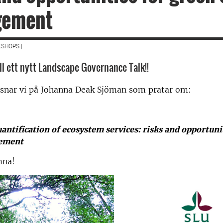
ement
SHOPS |
l ett nytt Landscape Governance Talk!!
ssnar vi på Johanna Deak Sjöman som pratar om:
antification of ecosystem services: risks and opportuni
ement
mna!