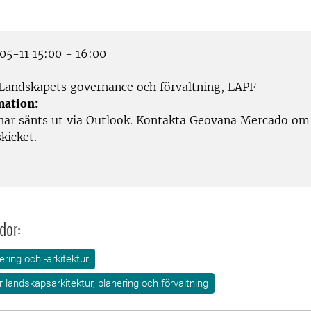
5-11 15:00 - 16:00
Landskapets governance och förvaltning, LAPF
mation:
ar sänts ut via Outlook. Kontakta Geovana Mercado om 
skicket.
dor:
ring och -arkitektur
ör landskapsarkitektur, planering och förvaltning