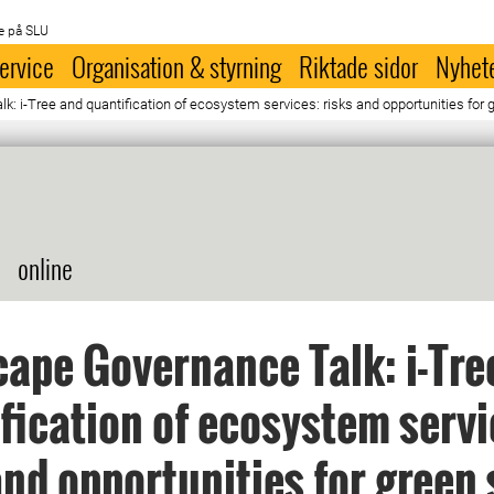
e på SLU
ervice
Organisation & styrning
Riktade sidor
Nyhet
: i-Tree and quantification of ecosystem services: risks and opportunities f
online
ape Governance Talk: i-Tre
fication of ecosystem servi
and opportunities for green