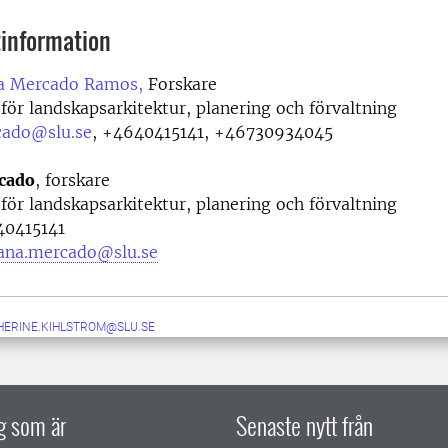
information
a Mercado Ramos,
Forskare
 för landskapsarkitektur, planering och förvaltning
cado@slu.se
,
+4640415141, +46730934045
cado
, forskare
 för landskapsarkitektur, planering och förvaltning
0415141
ana.mercado@slu.se
HERINE.KIHLSTROM@SLU.SE
ig som är
Senaste nytt från