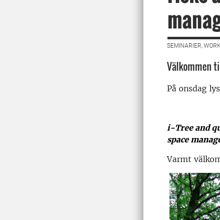
manag
SEMINARIER, WORK
Välkommen til
På onsdag ly
i-Tree and qu
space manag
Varmt välko