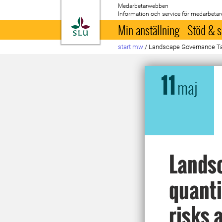
Medarbetarwebben
Information och service för medarbetar
Till startsida
Min anställning
Stöd & s
start mw
/
Landscape Governance Talk
11
maj
Landsc
quanti
risks 