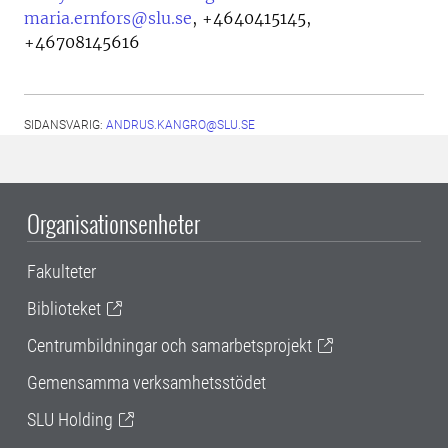
maria.ernfors@slu.se
,
+4640415145,
+46708145616
SIDANSVARIG:
ANDRUS.KANGRO@SLU.SE
Organisationsenheter
Fakulteter
Biblioteket
Centrumbildningar och samarbetsprojekt
Gemensamma verksamhetsstödet
SLU Holding