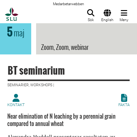
Medarbetarwebben
Till startsida
Sök
English
Meny
5
maj
Zoom, Zoom, webinar
BT seminarium
SEMINARIER, WORKSHOPS |
KONTAKT
FAKTA
Near elimination of N leaching by a perennial grain
compared to annual wheat