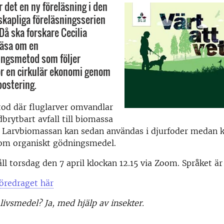
ir det en ny föreläsning i den
kapliga föreläsningsserien
 Då ska forskare Cecilia
läsa om en
ingsmetod som följer
ör en cirkulär ekonomi genom
ostering.
tod där fluglarver omvandlar
dbrytbart avfall till biomassa
 Larvbiomassan kan sedan användas i djurfoder medan
som organiskt gödningsmedel.
ll torsdag den 7 april klockan 12.15 via Zoom. Språket är
öredraget här
 livsmedel? Ja, med hjälp av insekter.