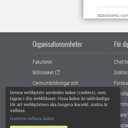
SIDANSVARIG:
MAR
Organisationsenheter
För d
Fakulteter
Chef/l
Biblioteket
Doktor
Centrumbildningar och
Forska
samarbetsprojekt
Denna webbplats använder kakor (cookies), som
Handlä
lagras i din webbläsare. Vissa kakor är nödvändiga
Gemensamma verksamhetsstödet
Kommu
för att webbplatsen ska fungera korrekt. Andra är
valbara.
SLU Holding
Lärare/
Hantera valbara kakor
Progra