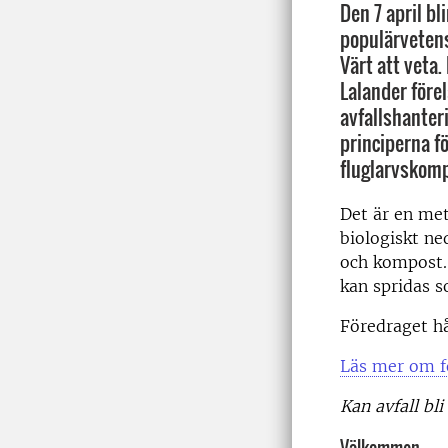
Den 7 april bl
populärvetens
Värt att veta.
Lalander före
avfallshanter
principerna f
fluglarvskomp
Det är en me
biologiskt ne
och kompost.
kan spridas 
Föredraget hå
Läs mer om f
Kan avfall bli