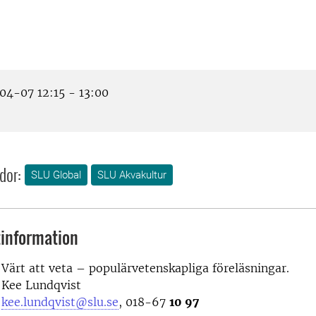
4-07 12:15 - 13:00
dor:
SLU Global
SLU Akvakultur
information
Värt att veta – populärvetenskapliga föreläsningar.
Kee Lundqvist
kee.lundqvist@slu.se
, 018-67
10 97