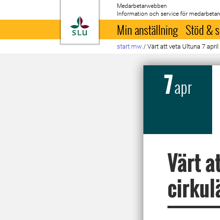
Medarbetarwebben
Information och service för medarbetar
Till startsida
Min anställning
Stöd & s
start mw
/
Värt att veta Ultuna 7 april
7
apr
Värt a
cirkul