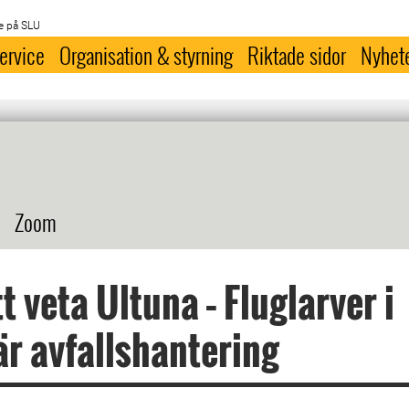
e på SLU
ervice
Organisation & styrning
Riktade sidor
Nyhet
Zoom
tt veta Ultuna – Fluglarver i
är avfallshantering