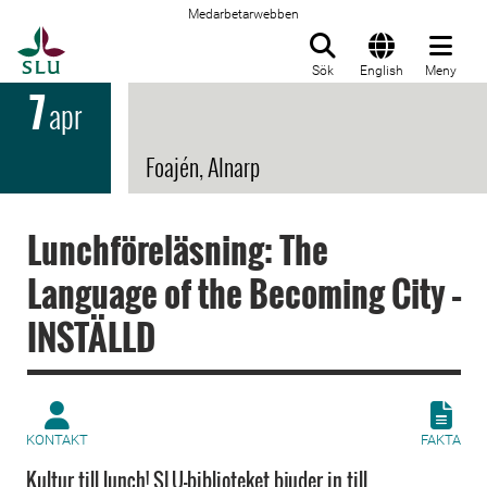
Medarbetarwebben
Till startsida
Sök
English
Meny
7
apr
Foajén, Alnarp
Lunchföreläsning: The
Language of the Becoming City –
INSTÄLLD
KONTAKT
FAKTA
Kultur till lunch! SLU-biblioteket bjuder in till