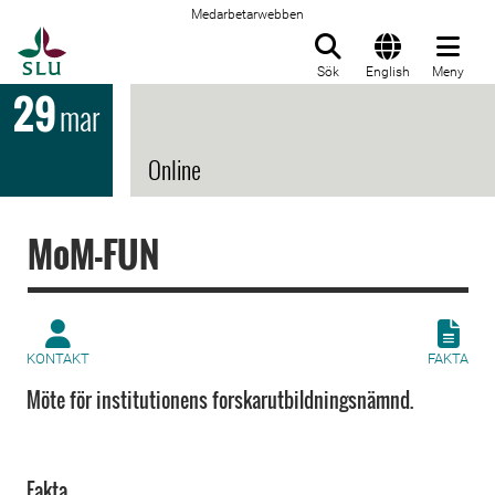
Medarbetarwebben
Till startsida
Sök
English
Meny
29
mar
Online
MoM-FUN
KONTAKT
FAKTA
Möte för institutionens forskarutbildningsnämnd.
Fakta