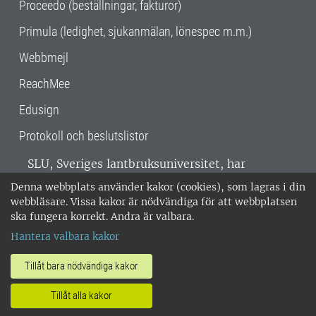
Proceedo (beställningar, fakturor)
Primula (ledighet, sjukanmälan, lönespec m.m.)
Webbmejl
ReachMee
Edusign
Protokoll och beslutslistor
SLU, Sveriges lantbruksuniversitet, har
verksamhet över hela Sverige. Huvudorter är
Denna webbplats använder kakor (cookies), som lagras i din
Alnarp, Uppsala och Umeå.
SLU är
webbläsare. Vissa kakor är nödvändiga för att webbplatsen
miljöcertifierat enligt ISO 14001. •
Telefon:
ska fungera korrekt. Andra är valbara.
018-67 10 00 • Org nr: 202100-2817 •
Om
Hantera valbara kakor
medarbetarwebben
•
SLU:s fakturaadress
•
Om SLU:s webbplatser
•
Vid KRIS
Tillåt bara nödvändiga kakor
•
Hantera kakor
•
Behandling av
Tillåt alla kakor
personuppgifter