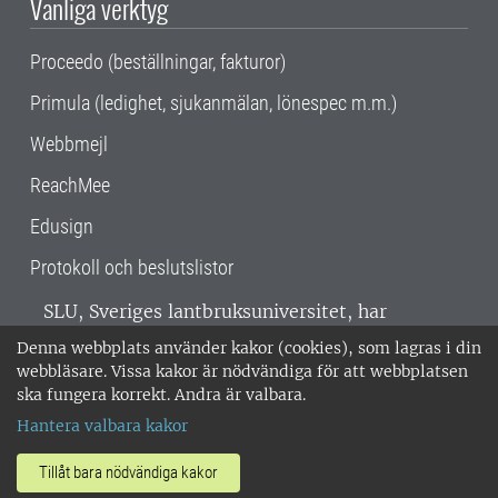
Vanliga verktyg
Proceedo (beställningar, fakturor)
Primula (ledighet, sjukanmälan, lönespec m.m.)
Webbmejl
ReachMee
Edusign
Protokoll och beslutslistor
SLU, Sveriges lantbruksuniversitet, har
verksamhet över hela Sverige. Huvudorter är
Denna webbplats använder kakor (cookies), som lagras i din
Alnarp, Uppsala och Umeå.
SLU är
webbläsare. Vissa kakor är nödvändiga för att webbplatsen
miljöcertifierat enligt ISO 14001. •
Telefon:
ska fungera korrekt. Andra är valbara.
018-67 10 00 • Org nr: 202100-2817 •
Om
Hantera valbara kakor
medarbetarwebben
•
SLU:s fakturaadress
•
Om SLU:s webbplatser
•
Vid KRIS
Tillåt bara nödvändiga kakor