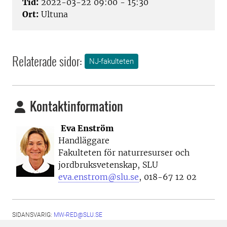
Tid:
2022-03-22 09:00 - 15:30
Ort:
Ultuna
Relaterade sidor:
NJ-fakulteten
Kontaktinformation
Eva Enström
Handläggare
Fakulteten för naturresurser och
jordbruksvetenskap, SLU
eva.enstrom@slu.se
, 018-67 12 02
SIDANSVARIG:
MW-RED@SLU.SE