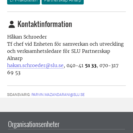
LTV-fakulteten
Partnerskap Alnarp
Kontaktinformation
Håkan Schroeder
Tf chef vid Enheten för samverkan och utveckling
och
verksamhetsledare för SLU Partnerskap
Alnarp
hakan.schroeder@slu.se
, 040-41
51 33
, 070-317
69 53
SIDANSVARIG:
PARVIN.MAZANDARANI@SLU.SE
Organisationsenheter