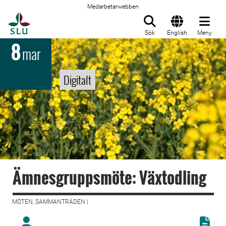
Medarbetarwebben
Till startsida
Sök
English
Meny
8
mar
Digitalt
Ämnesgruppsmöte: Växtodling
MÖTEN, SAMMANTRÄDEN |