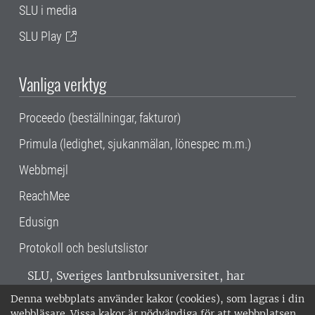
SLU i media
SLU Play
Vanliga verktyg
Proceedo (beställningar, fakturor)
Primula (ledighet, sjukanmälan, lönespec m.m.)
Webbmejl
ReachMee
Edusign
Protokoll och beslutslistor
SLU, Sveriges lantbruksuniversitet, har
verksamhet över hela Sverige. Huvudorter är
Denna webbplats använder kakor (cookies), som lagras i din
Alnarp, Uppsala och Umeå.
SLU är
webbläsare. Vissa kakor är nödvändiga för att webbplatsen