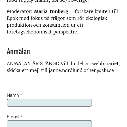
food supply chains, SSFSC) i Sverige.
Moderator:
Maria Tunberg
– forskare knuten till
Epok med fokus på frågor som rör ekologisk
produktion och konsumtion ur ett
företagsekonomiskt perspektiv.
Anmälan
ANMÄLAN ÄR STÄNGD Vill du delta i webbinariet,
skicka ett mejl till janne.nordlund.othen@slu.se
Namn
*
E-post
*