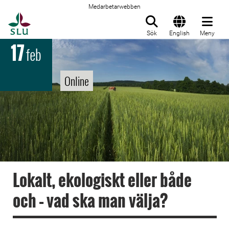
Medarbetarwebben
Till startsida
Sök
English
Meny
17
feb
Online
Lokalt, ekologiskt eller både
och – vad ska man välja?