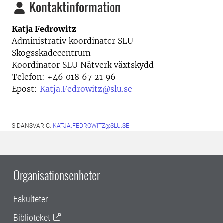
Kontaktinformation
Katja Fedrowitz
Administrativ koordinator SLU
Skogsskadecentrum
Koordinator SLU Nätverk växtskydd
Telefon: +46 018 67 21 96
Epost:
Katja.Fedrowitz@slu.se
SIDANSVARIG:
KATJA.FEDROWITZ@SLU.SE
Organisationsenheter
Fakulteter
Biblioteket