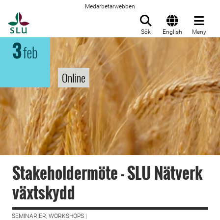
Medarbetarwebben
Till startsida
Sök
English
Meny
3
feb
Online
Stakeholdermöte - SLU Nätverk
växtskydd
SEMINARIER, WORKSHOPS |