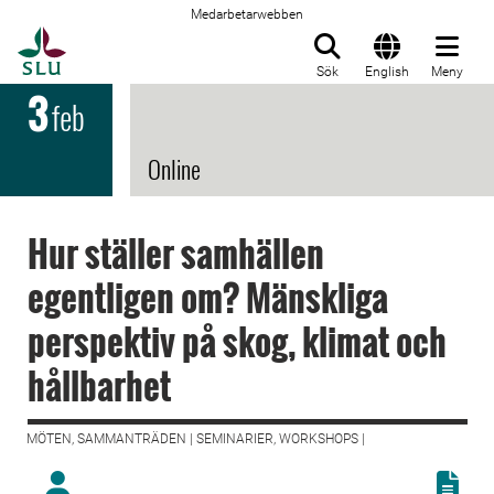
Medarbetarwebben
Till startsida
Sök
English
Meny
3
feb
Online
Hur ställer samhällen
egentligen om? Mänskliga
perspektiv på skog, klimat och
hållbarhet
MÖTEN, SAMMANTRÄDEN | SEMINARIER, WORKSHOPS |