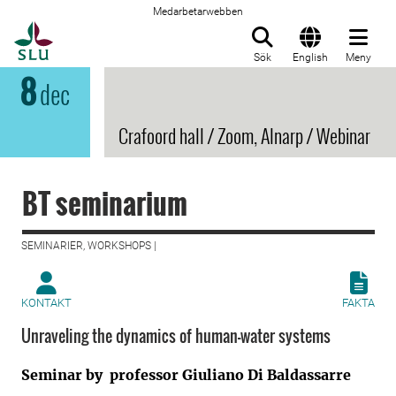
Medarbetarwebben
Till startsida
Sök
English
Meny
8
dec
Crafoord hall / Zoom, Alnarp / Webinar
BT seminarium
SEMINARIER, WORKSHOPS |
KONTAKT
FAKTA
Unraveling the dynamics of human-water systems
Seminar by professor Giuliano Di Baldassarre