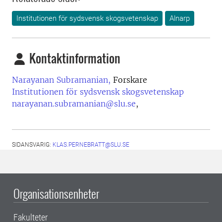
Institutionen för sydsvensk skogsvetenskap
Alnarp
Kontaktinformation
Narayanan Subramanian,
Forskare
Institutionen för sydsvensk skogsvetenskap
narayanan.subramanian@slu.se
,
SIDANSVARIG:
KLAS.PERNEBRATT@SLU.SE
Organisationsenheter
Fakulteter