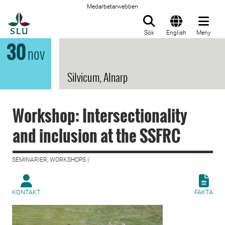
Medarbetarwebben
Till startsida
Sök
English
Meny
30
nov
Silvicum, Alnarp
Workshop: Intersectionality
and inclusion at the SSFRC
SEMINARIER, WORKSHOPS |
KONTAKT
FAKTA