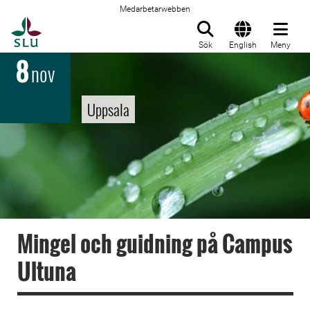
Medarbetarwebben
Till startsida
Sök
English
Meny
8
nov
Uppsala
Mingel och guidning på Campus
Ultuna