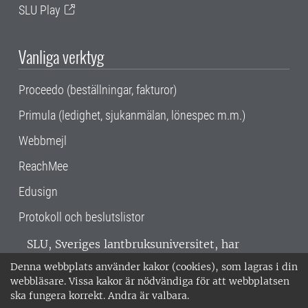
SLU Play
Vanliga verktyg
Proceedo (beställningar, fakturor)
Primula (ledighet, sjukanmälan, lönespec m.m.)
Webbmejl
ReachMee
Edusign
Protokoll och beslutslistor
SLU, Sveriges lantbruksuniversitet, har
verksamhet över hela Sverige. Huvudorter är
Denna webbplats använder kakor (cookies), som lagras i din
Alnarp, Uppsala och Umeå.
SLU är
webbläsare. Vissa kakor är nödvändiga för att webbplatsen
miljöcertifierat enligt ISO 14001. •
Telefon:
ska fungera korrekt. Andra är valbara.