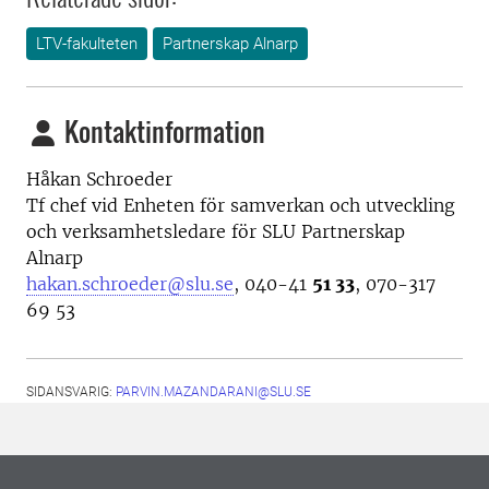
LTV-fakulteten
Partnerskap Alnarp
Kontaktinformation
Håkan Schroeder
Tf chef vid Enheten för samverkan och utveckling
och
verksamhetsledare för SLU Partnerskap
Alnarp
hakan.schroeder@slu.se
, 040-41
51 33
, 070-317
69 53
SIDANSVARIG:
PARVIN.MAZANDARANI@SLU.SE