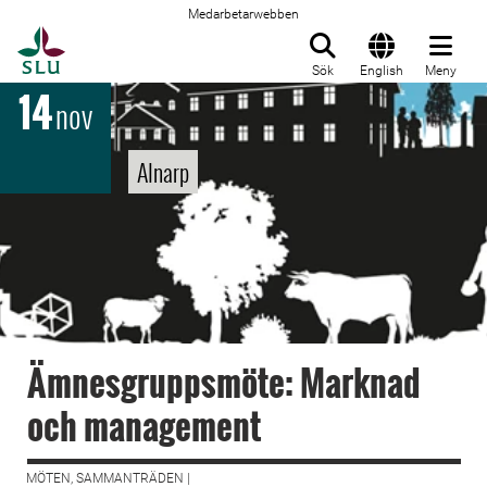
Medarbetarwebben
Till startsida
Sök
English
Meny
14
nov
Alnarp
Ämnesgruppsmöte: Marknad
och management
MÖTEN, SAMMANTRÄDEN |