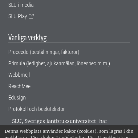
SLU i media
SLU Play
Vanliga verktyg
Proceedo (beställningar, fakturor)
Primula (ledighet, sjukanmälan, lönespec m.m.)
Webbmejl
ReachMee
Edusign
Protokoll och beslutslistor
SLU, Sveriges lantbruksuniversitet, har
verksamhet över hela Sverige. Huvudorter är
Denna webbplats använder kakor (cookies), som lagras i din
Alnarp, Uppsala och Umeå.
SLU är
webbläsare. Vissa kakor är nödvändiga för att webbplatsen