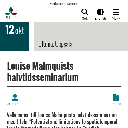
Medarbetarwebben
Till startsida
Sök
English
Meny
12
okt
Ultuna, Uppsala
Louise Malmquists
halvtidsseminarium
KONTAKT
FAKTA
Välkommen till Louise Malmquists halvtidsseminarium
med titeln “Potential and limitations to spatiotemporal