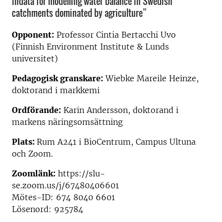
indata for modelling water balance in Swedish
catchments dominated by agriculture”
Opponent:
Professor Cintia Bertacchi Uvo
(Finnish Environment Institute & Lunds
universitet)
Pedagogisk granskare:
Wiebke Mareile Heinze,
doktorand i markkemi
Ordförande:
Karin Andersson, doktorand i
markens näringsomsättning
Plats:
Rum A241 i BioCentrum, Campus Ultuna
och Zoom.
Zoomlänk:
https://slu-
se.zoom.us/j/67480406601
Mötes-ID: 674 8040 6601
Lösenord: 925784