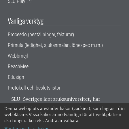
SLU Play
Vanliga verktyg
Proceedo (beställningar, fakturor)
Primula (ledighet, sjukanmälan, lönespec m.m.)
Webbmejl
ReachMee
Edusign
Protokoll och beslutslistor
SLU, Sveriges lantbruksuniversitet, har
verksamhet över hela Sverige. Huvudorter är
Denna webbplats använder kakor (cookies), som lagras i din
Alnarp, Uppsala och Umeå.
SLU är
webbläsare. Vissa kakor är nödvändiga för att webbplatsen
miljöcertifierat enligt ISO 14001. •
Telefon:
ska fungera korrekt. Andra är valbara.
018-67 10 00 • Org nr: 202100-2817 •
Om
Hantera valbara kakor